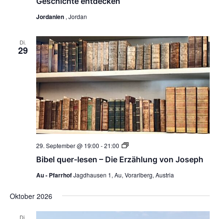
Geschichte entdecken
Jordanien
, Jordan
Di.
29
Bibel
29. September @ 19:00
-
21:00
quer-
Bibel quer-lesen – Die Erzählung von Joseph
lesen
–
Au - Pfarrhof
Jagdhausen 1, Au, Vorarlberg, Austria
Die
Erzählung
von
Oktober 2026
Joseph
Di.