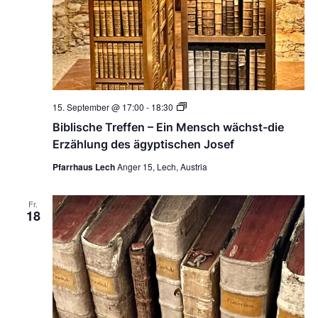
Biblische
15. September @ 17:00
-
18:30
Treffen
Biblische Treffen – Ein Mensch wächst-die
–
Ein
Erzählung des ägyptischen Josef
Mensch
wächst-
Pfarrhaus Lech
Anger 15, Lech, Austria
die
Erzählung
des
Fr.
ägyptischen
18
Josef