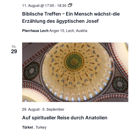
n
n
Biblische
11. August @ 17:00
-
18:30
g
s
Treffen
Biblische Treffen – Ein Mensch wächst-die
–
i
e
Ein
Erzählung des ägyptischen Josef
c
n
Mensch
h
wächst-
Pfarrhaus Lech
Anger 15, Lech, Austria
S
t
die
Erzählung
u
e
des
n
Sa.
c
ägyptischen
29
-
Josef
h
N
e
a
u
v
n
i
g
d
a
A
t
n
i
s
o
29. August
-
5. September
n
i
Auf spiritueller Reise durch Anatolien
c
Türkei
, Turkey
h