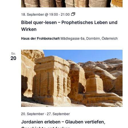
Bibel
18. September @ 19:00
-
21:00
quer-
Bibel quer-lesen – Prophetisches Leben und
lesen
–
Wirken
Prophetisches
Leben
Haus der Frohbotschaft
Mädlegasse 6a, Dornbirn, Österreich
und
Wirken
So.
20
20. September
-
27. September
Jordanien erleben – Glauben vertiefen,