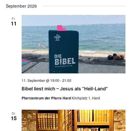
t
September 2026
e
Fr.
n
11
,
N
a
v
i
g
a
11. September @ 19:00
-
21:00
t
Bibel liest mich – Jesus als “Heil-Land”
i
o
Pfarrzentrum der Pfarre Hard
Kirchplatz 1, Hard
n
Di.
15