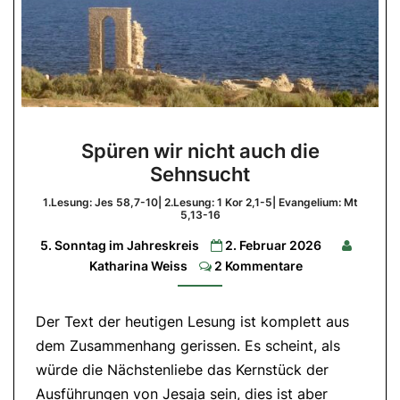
Spüren
Spüren wir nicht auch die
wir
Sehnsucht
nicht
auch
1.Lesung: Jes 58,7-10| 2.Lesung: 1 Kor 2,1-5| Evangelium: Mt
5,13-16
die
5. Sonntag im Jahreskreis
2. Februar 2026
Sehnsucht
Comments
Katharina Weiss
2 Kommentare
1.Lesung:
Jes
58,7-
10|
Der Text der heutigen Lesung ist komplett aus
2.Lesung:
dem Zusammenhang gerissen. Es scheint, als
1
Kor
würde die Nächstenliebe das Kernstück der
2,1-
5|
Ausführungen von Jesaja sein, dies ist aber
Evangelium: