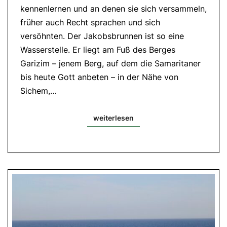
kennenlernen und an denen sie sich versammeln,
2.5-
8|
früher auch Recht sprachen und sich
Evangelium:
Joh
versöhnten. Der Jakobsbrunnen ist so eine
4,5-
42
Wasserstelle. Er liegt am Fuß des Berges
Garizim – jenem Berg, auf dem die Samaritaner
bis heute Gott anbeten – in der Nähe von
Sichem,…
weiterlesen
weiterlesen