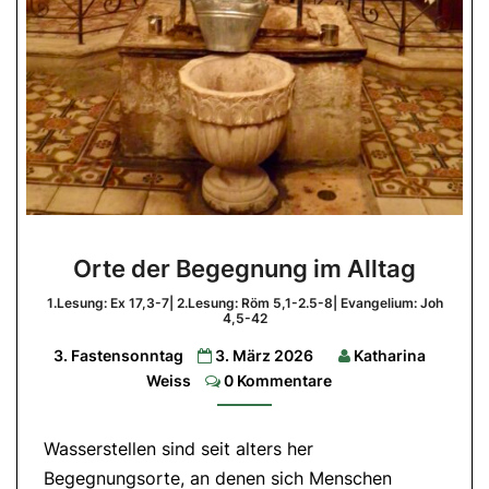
Orte
Orte der Begegnung im Alltag
der
Begegnung
1.Lesung: Ex 17,3-7| 2.Lesung: Röm 5,1-2.5-8| Evangelium: Joh
4,5-42
im
3. Fastensonntag
3. März 2026
Katharina
Alltag
Comments
Weiss
0 Kommentare
1.Lesung:
Ex
17,3-
7|
Wasserstellen sind seit alters her
2.Lesung:
Röm
Begegnungsorte, an denen sich Menschen
5,1-