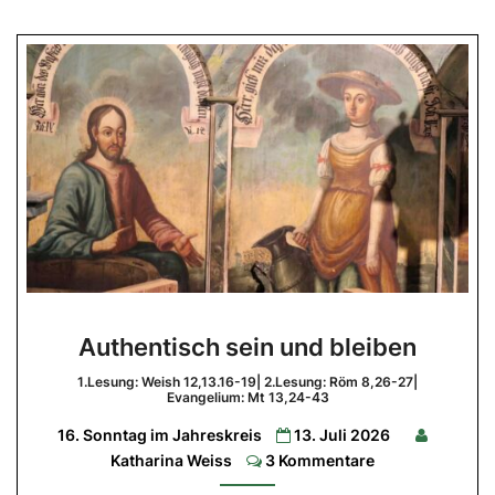
Authentisch
Authentisch sein und bleiben
sein
und
1.Lesung: Weish 12,13.16-19| 2.Lesung: Röm 8,26-27|
Evangelium: Mt 13,24-43
bleiben
16. Sonntag im Jahreskreis
13. Juli 2026
1.Lesung:
Comments
Katharina Weiss
3 Kommentare
Weish
12,13.16-
19|