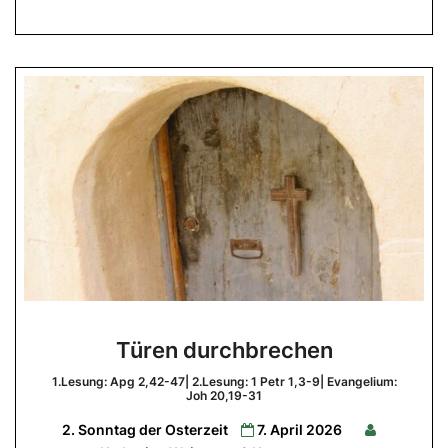
Türen
Türen durchbrechen
durchbrechen
1.Lesung: Apg 2,42-47| 2.Lesung: 1 Petr 1,3-9| Evangelium:
1.Lesung:
Joh 20,19-31
Apg
2,42-
2. Sonntag der Osterzeit
7. April 2026
47|
2.Lesung:
Comments