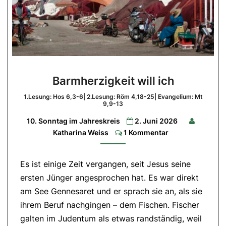
Barmherzigkeit
Barmherzigkeit will ich
will
ich
1.Lesung: Hos 6,3-6| 2.Lesung: Röm 4,18-25| Evangelium: Mt
9,9-13
1.Lesung:
10. Sonntag im Jahreskreis
2. Juni 2026
Hos
6,3-
Comments
Katharina Weiss
1 Kommentar
6|
2.Lesung:
Röm
4,18-
Es ist einige Zeit vergangen, seit Jesus seine
25|
Evangelium:
ersten Jünger angesprochen hat. Es war direkt
Mt
9,9-
am See Gennesaret und er sprach sie an, als sie
13
ihrem Beruf nachgingen – dem Fischen. Fischer
galten im Judentum als etwas randständig, weil