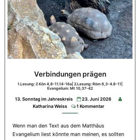
Verbindungen
Verbindungen prägen
prägen
1.Lesung: 2 Kön 4,8-11.14-16a| 2.Lesung: Röm 6,3-4.8-11|
1.Lesung:
Evangelium: Mt 10,37-42
2
Kön
13. Sonntag im Jahreskreis
23. Juni 2026
4,8-
11.14-
Comments
Katharina Weiss
1 Kommentar
16a|
2.Lesung:
Röm
6,3-
Wenn man den Text aus dem Matthäus
4.8-
11|
Evangelium liest könnte man meinen, es sollten
Evangelium:
Mt