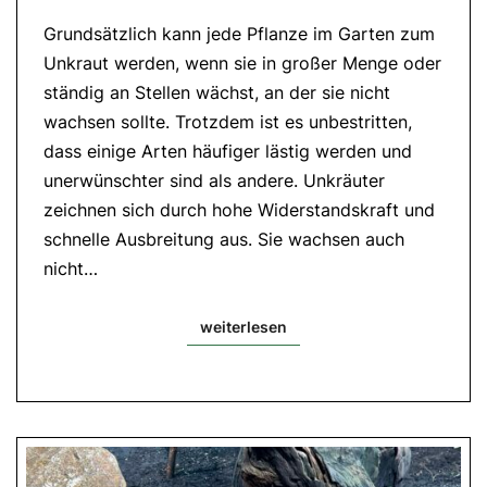
2.Lesung:
Röm
Grundsätzlich kann jede Pflanze im Garten zum
8,26-
Unkraut werden, wenn sie in großer Menge oder
27|
Evangelium:
ständig an Stellen wächst, an der sie nicht
Mt
13,24-
wachsen sollte. Trotzdem ist es unbestritten,
43
dass einige Arten häufiger lästig werden und
unerwünschter sind als andere. Unkräuter
zeichnen sich durch hohe Widerstandskraft und
schnelle Ausbreitung aus. Sie wachsen auch
nicht…
weiterlesen
weiterlesen