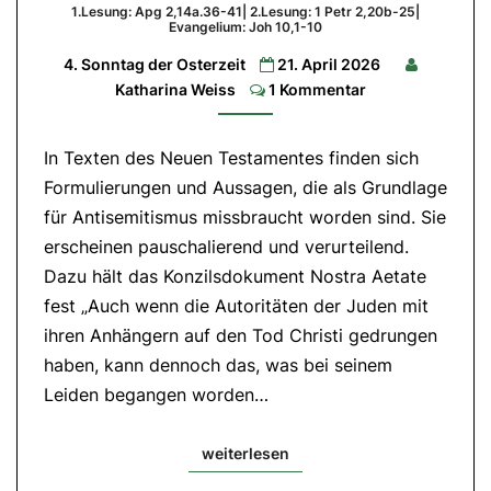
Osterzeit
1.Lesung: Apg 2,14a.36-41| 2.Lesung: 1 Petr 2,20b-25|
Evangelium: Joh 10,1-10
1.Lesung:
4. Sonntag der Osterzeit
21. April 2026
Apg
2,14a.36-
Comments
Katharina Weiss
1 Kommentar
41|
2.Lesung:
1
Petr
In Texten des Neuen Testamentes finden sich
2,20b-
25|
Formulierungen und Aussagen, die als Grundlage
Evangelium:
Joh
für Antisemitismus missbraucht worden sind. Sie
10,1-
10
erscheinen pauschalierend und verurteilend.
Dazu hält das Konzilsdokument Nostra Aetate
fest „Auch wenn die Autoritäten der Juden mit
ihren Anhängern auf den Tod Christi gedrungen
haben, kann dennoch das, was bei seinem
Leiden begangen worden…
weiterlesen
weiterlesen