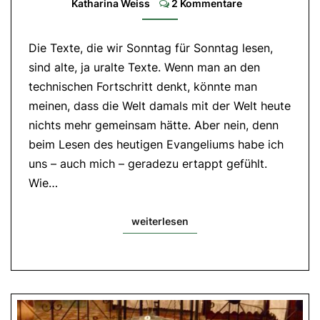
Katharina Weiss
2 Kommentare
1
Petr
1,3-
9|
Die Texte, die wir Sonntag für Sonntag lesen,
Evangelium:
Joh
sind alte, ja uralte Texte. Wenn man an den
20,19-
31
technischen Fortschritt denkt, könnte man
meinen, dass die Welt damals mit der Welt heute
nichts mehr gemeinsam hätte. Aber nein, denn
beim Lesen des heutigen Evangeliums habe ich
uns – auch mich – geradezu ertappt gefühlt.
Wie…
weiterlesen
weiterlesen