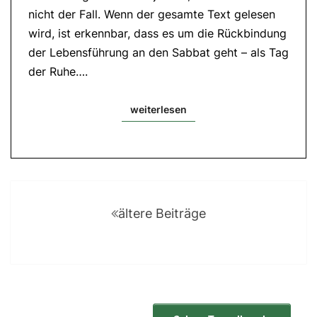
Mt
nicht der Fall. Wenn der gesamte Text gelesen
5,13-
16
wird, ist erkennbar, dass es um die Rückbindung
der Lebensführung an den Sabbat geht – als Tag
der Ruhe….
weiterlesen
weiterlesen
Posts
navigation
ältere Beiträge