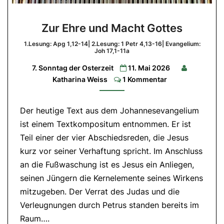
Zur
Zur Ehre und Macht Gottes
Ehre
und
1.Lesung: Apg 1,12-14| 2.Lesung: 1 Petr 4,13-16| Evangelium:
Joh 17,1-11a
Macht
7. Sonntag der Osterzeit
11. Mai 2026
Gottes
Comments
Katharina Weiss
1 Kommentar
1.Lesung:
Apg
1,12-
14|
Der heutige Text aus dem Johannesevangelium
2.Lesung:
1
ist einem Textkompositum entnommen. Er ist
Petr
Teil einer der vier Abschiedsreden, die Jesus
4,13-
16|
kurz vor seiner Verhaftung spricht. Im Anschluss
Evangelium:
Joh
an die Fußwaschung ist es Jesus ein Anliegen,
17,1-
11a
seinen Jüngern die Kernelemente seines Wirkens
mitzugeben. Der Verrat des Judas und die
Verleugnungen durch Petrus standen bereits im
Raum….