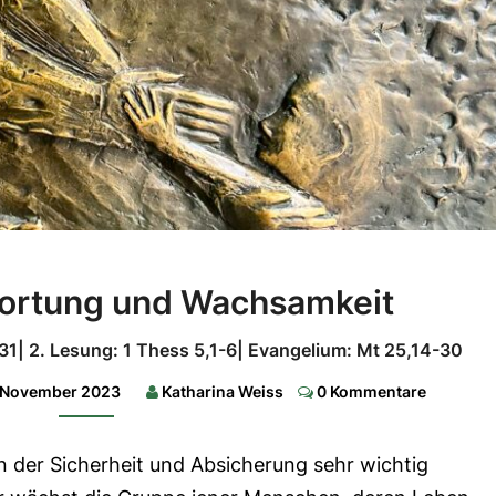
Eigenverantwortung
ortung und Wachsamkeit
und
Wachsamkeit
31| 2. Lesung: 1 Thess 5,1-6| Evangelium: Mt 25,14-30
1.
Comments
. November 2023
Katharina Weiss
0 Kommentare
Lesung:
Spr
31,10-
13.19-
 in der Sicherheit und Absicherung sehr wichtig
20.30-
31|