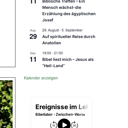
11
Biblische Treffen – Ein
Mensch wächst-die
Erzählung des ägyptischen
Josef
29. August
-
5. September
Aug.
29
Auf spiritueller Reise durch
Anatolien
19:00
-
21:00
Sep.
11
Bibel liest mich – Jesus als
“Heil-Land”
Kalender anzeigen