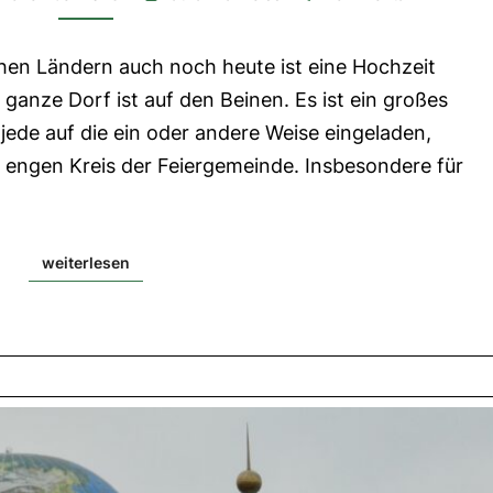
1.
Lesung:
Weish
chen Ländern auch noch heute ist eine Hochzeit
6,12-
16|
 ganze Dorf ist auf den Beinen. Es ist ein großes
2.
Lesung:
d jede auf die ein oder andere Weise eingeladen,
1
Thess
 engen Kreis der Feiergemeinde. Insbesondere für
4,13-
18|
Evangelium:
Mt
25,1-
weiterlesen
weiterlesen
13