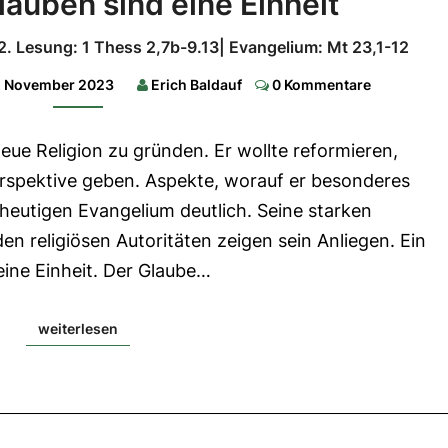
auben sind eine Einheit
und
Glauben
 2. Lesung: 1 Thess 2,7b-9.13| Evangelium: Mt 23,1-12
sind
Comments
. November 2023
Erich Baldauf
0 Kommentare
eine
Einheit
eue Religion zu gründen. Er wollte reformieren,
1.
rspektive geben. Aspekte, worauf er besonderes
Lesung:
Mal
heutigen Evangelium deutlich. Seine starken
1,14b-
2,
n religiösen Autoritäten zeigen sein Anliegen. Ein
2b.8-
10|
eine Einheit. Der Glaube…
2.
Lesung:
1
Thess
weiterlesen
weiterlesen
2,7b-
9.13|
Evangelium:
Mt
23,1-
12