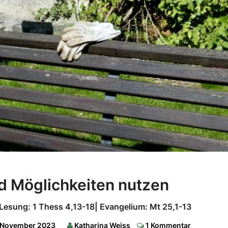
Chancen
 Möglichkeiten nutzen
und
Möglichkeiten
 Lesung: 1 Thess 4,13-18| Evangelium: Mt 25,1-13
nutzen
Comments
. November 2023
Katharina Weiss
1 Kommentar