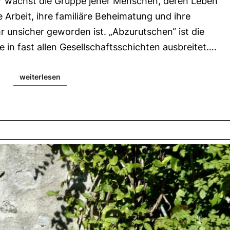
er wächst die Gruppe jener Menschen, deren Leben
2.
Lesung:
e Arbeit, ihre familiäre Beheimatung und ihre
1
Thess
hr unsicher geworden ist. „Abzurutschen“ ist die
5,1-
6|
le in fast allen Gesellschaftsschichten ausbreitet….
Evangelium:
Mt
25,14-
weiterlesen
weiterlesen
30