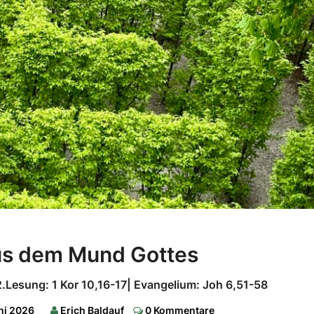
Worte
us dem Mund Gottes
aus
dem
2.Lesung: 1 Kor 10,16-17| Evangelium: Joh 6,51-58
Mund
Comments
uni 2026
Erich Baldauf
0 Kommentare