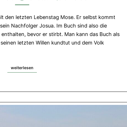
Gottes
1.Lesung:
t den letzten Lebenstag Mose. Er selbst kommt
Dtn
8,2-
 sein Nachfolger Josua. Im Buch sind also die
3.14-
16a|
nthalten, bevor er stirbt. Man kann das Buch als
2.Lesung:
1
seinen letzten Willen kundtut und dem Volk
Kor
10,16-
17|
Evangelium:
Joh
6,51-
weiterlesen
weiterlesen
58