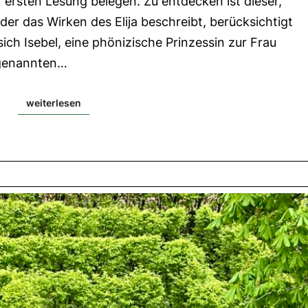
ersten Lesung belegen. Zu entdecken ist dieser,
9,1-
5|
der das Wirken des Elija beschreibt, berücksichtigt
Evangelium:
Mt
sich Isebel, eine phönizische Prinzessin zur Frau
14,22-
35
ogenannten…
weiterlesen
weiterlesen