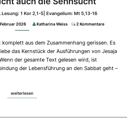
icht auch die Sehnsucht
wir
nicht
.Lesung: 1 Kor 2,1-5| Evangelium: Mt 5,13-16
auch
Comments
 Februar 2026
Katharina Weiss
2 Kommentare
die
Sehnsucht
st komplett aus dem Zusammenhang gerissen. Es
1.Lesung:
liebe das Kernstück der Ausführungen von Jesaja
Jes
58,7-
l. Wenn der gesamte Text gelesen wird, ist
10|
2.Lesung:
bindung der Lebensführung an den Sabbat geht –
1
Kor
2,1-
5|
Evangelium:
Mt
weiterlesen
weiterlesen
5,13-
16