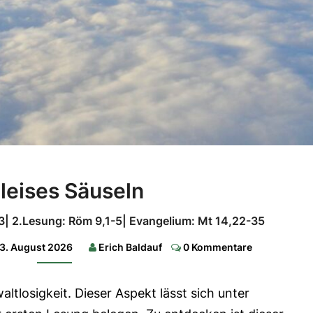
Ein
 leises Säuseln
leises
Säuseln
13| 2.Lesung: Röm 9,1-5| Evangelium: Mt 14,22-35
1.Lesung:
Comments
3. August 2026
Erich Baldauf
0 Kommentare
1
Kön
19,9ab.11b-
13|
waltlosigkeit. Dieser Aspekt lässt sich unter
2.Lesung:
Röm