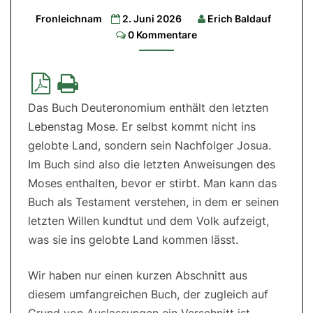
Gottes
Fronleichnam
2. Juni 2026
Erich Baldauf
Comments
0 Kommentare
1.Lesung:
Dtn
8,2-
3.14-
16a|
2.Lesung:
1
Das Buch Deuteronomium enthält den letzten
Kor
10,16-
Lebenstag Mose. Er selbst kommt nicht ins
17|
Evangelium:
gelobte Land, sondern sein Nachfolger Josua.
Joh
6,51-
Im Buch sind also die letzten Anweisungen des
58
Moses enthalten, bevor er stirbt. Man kann das
Buch als Testament verstehen, in dem er seinen
letzten Willen kundtut und dem Volk aufzeigt,
was sie ins gelobte Land kommen lässt.
Wir haben nur einen kurzen Abschnitt aus
diesem umfangreichen Buch, der zugleich auf