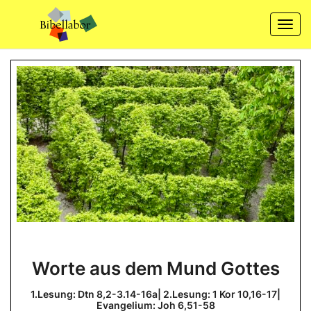
Skip
to
Togg
content
navi
Worte
Worte aus dem Mund Gottes
aus
dem
1.Lesung: Dtn 8,2-3.14-16a| 2.Lesung: 1 Kor 10,16-17|
Evangelium: Joh 6,51-58
Mund