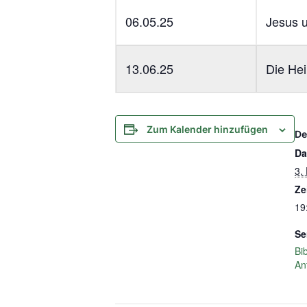
06.05.25
Jesus u
13.06.25
Die Hei
Zum Kalender hinzufügen
De
Da
3.
Ze
19
Se
Bib
An