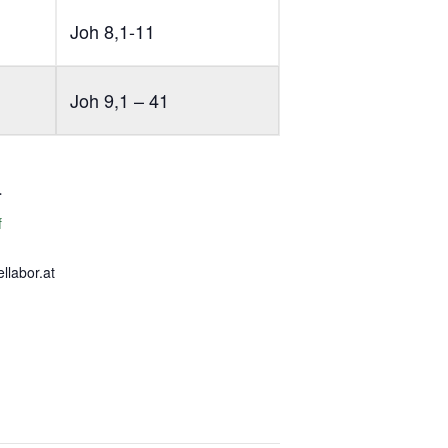
Joh 8,1-11
Joh 9,1 – 41
r
f
llabor.at