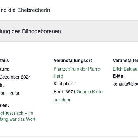
nd die Ehebrecherin
lung des Blindgeborenen
tails
Veranstaltungsort
Veranstalte
tum:
Pfarrzentrum der Pfarre
Erich Baldau
Hard
E-Mail
 Dezember 2024
Kirchplatz 1
kontakt@bibe
it:
Hard
,
6971
Google Karte
:00 - 20:30
anzeigen
rien:
el liest mich – Im
fang war das Wort