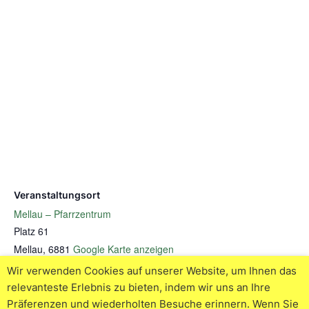
Veranstaltungsort
Mellau – Pfarrzentrum
Platz 61
Mellau
,
6881
Google Karte anzeigen
Wir verwenden Cookies auf unserer Website, um Ihnen das
relevanteste Erlebnis zu bieten, indem wir uns an Ihre
Bibel quer-lesen – Am
Bibel liest mich – Der Mensch
Präferenzen und wiederholten Besuche erinnern. Wenn Sie