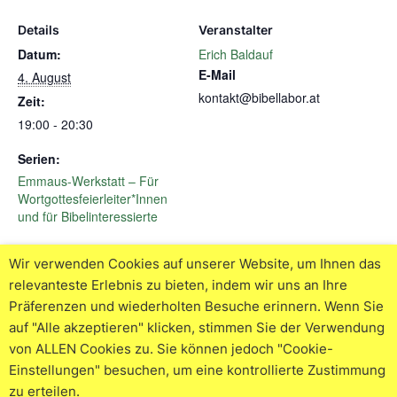
Details
Veranstalter
Datum:
Erich Baldauf
E-Mail
4. August
kontakt@bibellabor.at
Zeit:
19:00 - 20:30
Serien:
Emmaus-Werkstatt – Für
Wortgottesfeierleiter*Innen
und für Bibelinteressierte
Wir verwenden Cookies auf unserer Website, um Ihnen das
Biblische Treffen – Ein Mensch
Emmaus-Werkstatt – Für
relevanteste Erlebnis zu bieten, indem wir uns an Ihre
Wortgottesfeierleiter*Innen und
wächst-die Erzählung des
Präferenzen und wiederholten Besuche erinnern. Wenn Sie
für Bibelinteressierte
ägyptischen Josef
auf "Alle akzeptieren" klicken, stimmen Sie der Verwendung
von ALLEN Cookies zu. Sie können jedoch "Cookie-
Einstellungen" besuchen, um eine kontrollierte Zustimmung
zu erteilen.