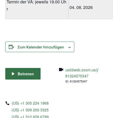
Termin der VA: jeweils 19.00 Uh
04. 08. 2026
r
Zum Kalender hinzufügen
us02web.zoom.us/j/
Beitreten
81324575347
ID: 81324575347
(US) +1 305 224 1968
(US) +1 309 205 3325
(US) +1 312 626 6799