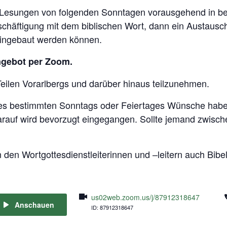
e Lesungen von folgenden Sonntagen vorausgehend in be
chäftigung mit dem biblischen Wort, dann ein Austausc
 eingebaut werden können.
ngebot per Zoom.
Teilen Vorarlbergs und darüber hinaus teilzunehmen.
ines bestimmten Sonntags oder Feiertages Wünsche hab
Darauf wird bevorzugt eingegangen. Sollte jemand zwisc
den Wortgottesdienstleiterinnen und –leitern auch Bibel
us02web.zoom.us/j/87912318647
Anschauen
ID: 87912318647