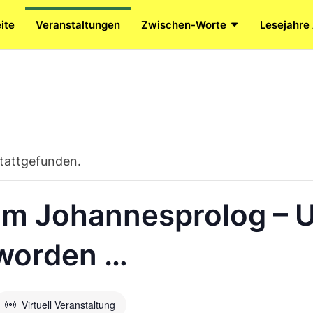
ite
Veranstaltungen
Zwischen-Worte
Lesejahre
stattgefunden.
m Johannesprolog – U
eworden …
Virtuell Veranstaltung