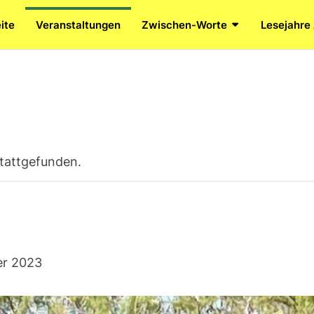
ite
Veranstaltungen
Zwischen-Worte
Lesejahre
stattgefunden.
er 2023