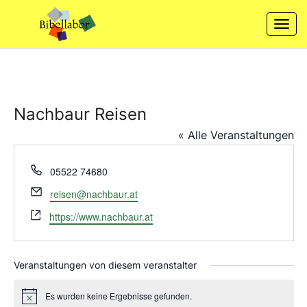
Skip
to
Togg
content
navi
Nachbaur Reisen
« Alle Veranstaltungen
Telefon
05522 74680
Email
reisen@nachbaur.at
Webseite
https://www.nachbaur.at
Veranstaltungen von diesem veranstalter
Es wurden keine Ergebnisse gefunden.
Hinweis