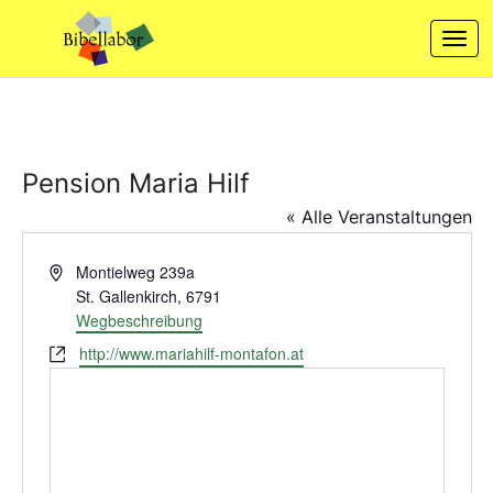
Skip
to
Togg
content
navi
Pension Maria Hilf
« Alle Veranstaltungen
Adresse
Montielweg 239a
St. Gallenkirch
,
6791
Wegbeschreibung
Webseite
http://www.mariahilf-montafon.at