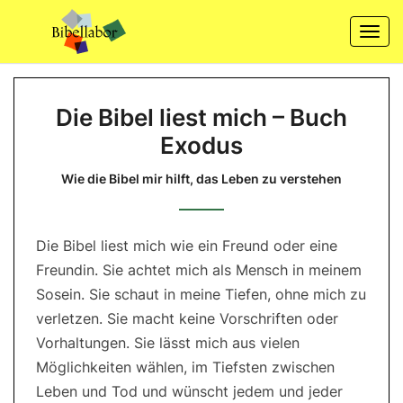
Skip
to
Togg
content
navi
Die
Die Bibel liest mich – Buch
Bibel
Exodus
liest
mich
Wie die Bibel mir hilft, das Leben zu verstehen
–
Buch
Exodus
Die Bibel liest mich wie ein Freund oder eine
Freundin. Sie achtet mich als Mensch in meinem
Wie
die
Sosein. Sie schaut in meine Tiefen, ohne mich zu
Bibel
mir
verletzen. Sie macht keine Vorschriften oder
hilft,
das
Vorhaltungen. Sie lässt mich aus vielen
Leben
zu
Möglichkeiten wählen, im Tiefsten zwischen
verstehen
Leben und Tod und wünscht jedem und jeder