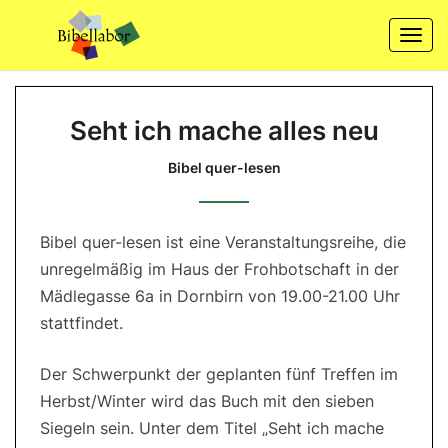
Skip
to
Togg
content
navi
Seht
Seht ich mache alles neu
ich
mache
Bibel quer-lesen
alles
neu
Bibel quer-lesen ist eine Veranstaltungsreihe, die
Bibel
quer-
unregelmäßig im Haus der Frohbotschaft in der
lesen
Mädlegasse 6a in Dornbirn von 19.00-21.00 Uhr
stattfindet.
Der Schwerpunkt der geplanten fünf Treffen im
Herbst/Winter wird das Buch mit den sieben
Siegeln sein. Unter dem Titel „Seht ich mache