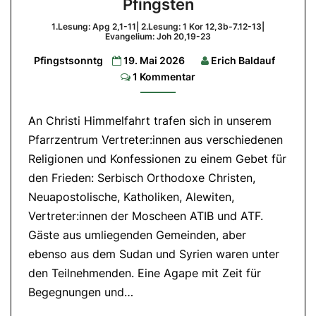
Pfingsten
Feuer
am
1.Lesung: Apg 2,1-11| 2.Lesung: 1 Kor 12,3b-7.12-13|
Evangelium: Joh 20,19-23
Sinai
Pfingstsonntg
19. Mai 2026
Erich Baldauf
und
Comments
1 Kommentar
zu
Pfingsten
An Christi Himmelfahrt trafen sich in unserem
1.Lesung:
Apg
Pfarrzentrum Vertreter:innen aus verschiedenen
2,1-
11|
Religionen und Konfessionen zu einem Gebet für
2.Lesung:
den Frieden: Serbisch Orthodoxe Christen,
1
Kor
Neuapostolische, Katholiken, Alewiten,
12,3b-
7.12-
Vertreter:innen der Moscheen ATIB und ATF.
13|
Evangelium:
Gäste aus umliegenden Gemeinden, aber
Joh
20,19-
ebenso aus dem Sudan und Syrien waren unter
23
den Teilnehmenden. Eine Agape mit Zeit für
Begegnungen und…