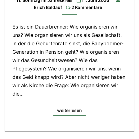
11. Sonntag im Jahreskreis
11. Juni 2026
2.Lesung:
Comments
Erich Baldauf
2 Kommentare
Röm
5,6-
11|
Evangelium:
Es ist ein Dauerbrenner: Wie organisieren wir
Mt
9,36-
uns? Wie organisieren wir uns als Gesellschaft,
10,8
in der die Geburtenrate sinkt, die Babyboomer-
Generation in Pension geht? Wie organisieren
wir das Gesundheitswesen? Wie das
Pflegesystem? Wie organisieren wir uns, wenn
das Geld knapp wird? Aber nicht weniger haben
wir als Kirche die Frage: Wie organisieren wir
die…
weiterlesen
weiterlesen