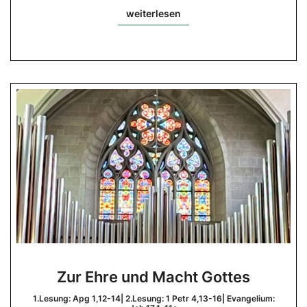
weiterlesen
weiterlesen
Zur
Zur Ehre und Macht Gottes
Ehre
und
1.Lesung: Apg 1,12-14| 2.Lesung: 1 Petr 4,13-16| Evangelium: