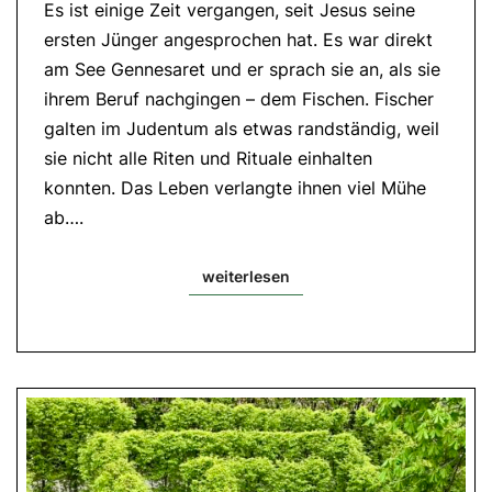
Es ist einige Zeit vergangen, seit Jesus seine
25|
Evangelium:
ersten Jünger angesprochen hat. Es war direkt
Mt
9,9-
am See Gennesaret und er sprach sie an, als sie
13
ihrem Beruf nachgingen – dem Fischen. Fischer
galten im Judentum als etwas randständig, weil
sie nicht alle Riten und Rituale einhalten
konnten. Das Leben verlangte ihnen viel Mühe
ab….
weiterlesen
weiterlesen