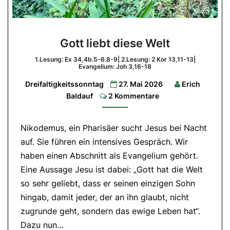
Gott
Gott liebt diese Welt
liebt
diese
1.Lesung: Ex 34,4b.5-6.8-9| 2.Lesung: 2 Kor 13,11-13|
Evangelium: Joh 3,16-18
Welt
Dreifaltigkeitssonntag
27. Mai 2026
Erich
1.Lesung:
Comments
Baldauf
2 Kommentare
Ex
34,4b.5-
6.8-
9|
2.Lesung:
Nikodemus, ein Pharisäer sucht Jesus bei Nacht
2
auf. Sie führen ein intensives Gespräch. Wir
Kor
13,11-
haben einen Abschnitt als Evangelium gehört.
13|
Evangelium:
Eine Aussage Jesu ist dabei: „Gott hat die Welt
Joh
3,16-
so sehr geliebt, dass er seinen einzigen Sohn
18
hingab, damit jeder, der an ihn glaubt, nicht
zugrunde geht, sondern das ewige Leben hat“.
Dazu nun…