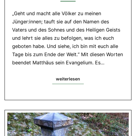
1.Lesung:
Apg
„Geht und macht alle Völker zu meinen
1,1-
11|
Jünger:innen; tauft sie auf den Namen des
2.Lesung:
Eph
Vaters und des Sohnes und des Heiligen Geists
1,17-
und lehrt sie alles zu befolgen, was ich euch
23|
Evangelium:
geboten habe. Und siehe, ich bin mit euch alle
Mt
28,16-
Tage bis zum Ende der Welt.“ Mit diesen Worten
20
beendet Matthäus sein Evangelium. Es…
weiterlesen
weiterlesen