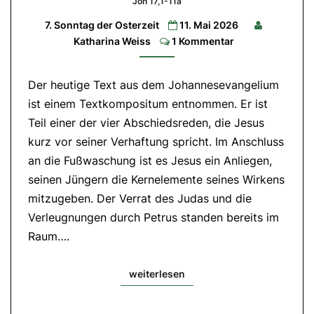
Joh 17,1-11a
Macht
7. Sonntag der Osterzeit
11. Mai 2026
Gottes
Comments
Katharina Weiss
1 Kommentar
1.Lesung:
Apg
1,12-
14|
Der heutige Text aus dem Johannesevangelium
2.Lesung:
1
ist einem Textkompositum entnommen. Er ist
Petr
Teil einer der vier Abschiedsreden, die Jesus
4,13-
16|
kurz vor seiner Verhaftung spricht. Im Anschluss
Evangelium:
Joh
an die Fußwaschung ist es Jesus ein Anliegen,
17,1-
11a
seinen Jüngern die Kernelemente seines Wirkens
mitzugeben. Der Verrat des Judas und die
Verleugnungen durch Petrus standen bereits im
Raum….
weiterlesen
weiterlesen