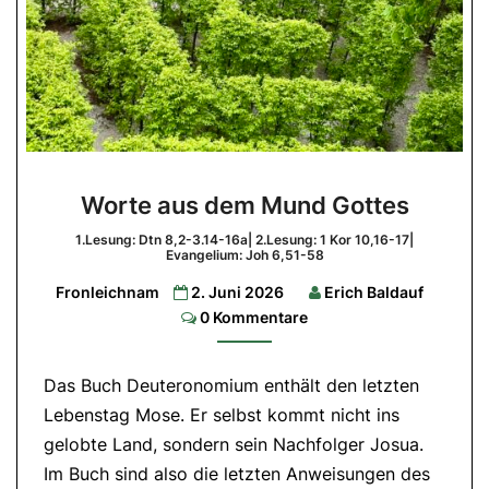
Worte
Worte aus dem Mund Gottes
aus
dem
1.Lesung: Dtn 8,2-3.14-16a| 2.Lesung: 1 Kor 10,16-17|
Evangelium: Joh 6,51-58
Mund
Fronleichnam
2. Juni 2026
Erich Baldauf
Gottes
Comments
0 Kommentare
1.Lesung:
Dtn
8,2-
3.14-
Das Buch Deuteronomium enthält den letzten
16a|
2.Lesung:
Lebenstag Mose. Er selbst kommt nicht ins
1
gelobte Land, sondern sein Nachfolger Josua.
Kor
10,16-
Im Buch sind also die letzten Anweisungen des
17|
Evangelium: