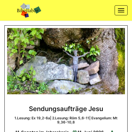
Skip
to
Togg
content
navi
Sendungsaufträge
Sendungsaufträge Jesu
Jesu
1.Lesung: Ex 19,2-6a| 2.Lesung: Röm 5,6-11| Evangelium: Mt
1.Lesung:
9,36-10,8
Ex
19,2-
6a|