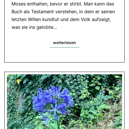
Moses enthalten, bevor er stirbt. Man kann das
Joh
6,51-
Buch als Testament verstehen, in dem er seinen
58
letzten Willen kundtut und dem Volk aufzeigt,
was sie ins gelobte…
weiterlesen
weiterlesen