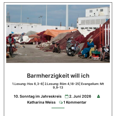
Barmherzigkeit
Barmherzigkeit will ich
will
ich
1.Lesung: Hos 6,3-6| 2.Lesung: Röm 4,18-25| Evangelium: Mt
9,9-13
1.Lesung:
10. Sonntag im Jahreskreis
2. Juni 2026
Hos
6,3-
Comments
Katharina Weiss
1 Kommentar
6|
2.Lesung:
Röm
4,18-