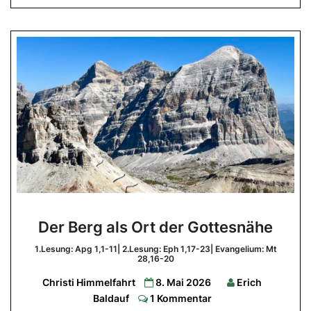
Der
Der Berg als Ort der Gottesnähe
Berg
als
1.Lesung: Apg 1,1-11| 2.Lesung: Eph 1,17-23| Evangelium: Mt
28,16-20
Ort
Christi Himmelfahrt
8. Mai 2026
Erich
der
Comments
Baldauf
1 Kommentar
Gottesnähe