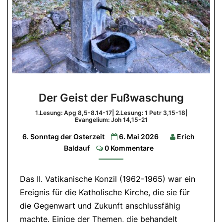
Der
Der Geist der Fußwaschung
Geist
der
1.Lesung: Apg 8,5-8.14-17| 2.Lesung: 1 Petr 3,15-18|
Evangelium: Joh 14,15-21
Fußwaschung
6. Sonntag der Osterzeit
6. Mai 2026
Erich
1.Lesung:
Comments
Baldauf
0 Kommentare
Apg
8,5-
8.14-
17|
2.Lesung:
Das II. Vatikanische Konzil (1962-1965) war ein
1
Ereignis für die Katholische Kirche, die sie für
Petr
3,15-
die Gegenwart und Zukunft anschlussfähig
18|
Evangelium:
machte. Einige der Themen, die behandelt
Joh