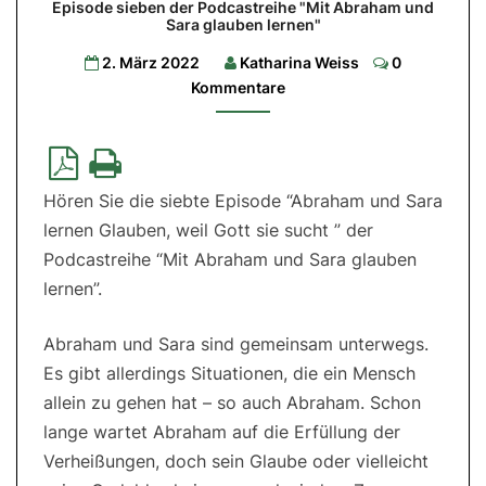
Episode sieben der Podcastreihe "Mit Abraham und
Glauben,
Sara glauben lernen"
weil
Comments
2. März 2022
Katharina Weiss
0
Gott
Kommentare
sie
sucht
Episode
sieben
Hören Sie die siebte Episode “Abraham und Sara
der
Podcastreihe
lernen Glauben, weil Gott sie sucht ” der
"Mit
Abraham
Podcastreihe “Mit Abraham und Sara glauben
und
Sara
lernen”.
glauben
lernen"
Abraham und Sara sind gemeinsam unterwegs.
Es gibt allerdings Situationen, die ein Mensch
allein zu gehen hat – so auch Abraham. Schon
lange wartet Abraham auf die Erfüllung der
Verheißungen, doch sein Glaube oder vielleicht