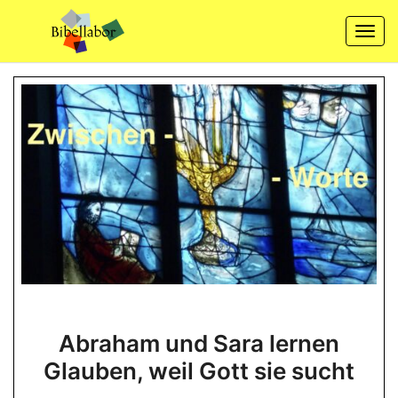
Skip
to
Togg
content
navi
Abraham
Abraham und Sara lernen
und
Glauben, weil Gott sie sucht
Sara
lernen