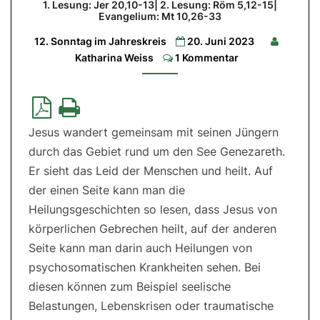
1. Lesung: Jer 20,10-13| 2. Lesung: Röm 5,12-15|
unterwegs
Evangelium: Mt 10,26-33
sein
12. Sonntag im Jahreskreis
20. Juni 2023
Comments
Katharina Weiss
1 Kommentar
1.
Lesung:
Jer
20,10-
13|
2.
Lesung:
Röm
Jesus wandert gemeinsam mit seinen Jüngern
5,12-
15|
durch das Gebiet rund um den See Genezareth.
Evangelium:
Mt
Er sieht das Leid der Menschen und heilt. Auf
10,26-
der einen Seite kann man die
33
Heilungsgeschichten so lesen, dass Jesus von
körperlichen Gebrechen heilt, auf der anderen
Seite kann man darin auch Heilungen von
psychosomatischen Krankheiten sehen. Bei
diesen können zum Beispiel seelische
Belastungen, Lebenskrisen oder traumatische