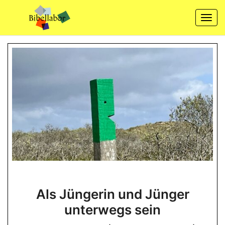
Skip
to
Togg
content
navi
Als
Als Jüngerin und Jünger
Jüngerin
unterwegs sein
und
Jünger