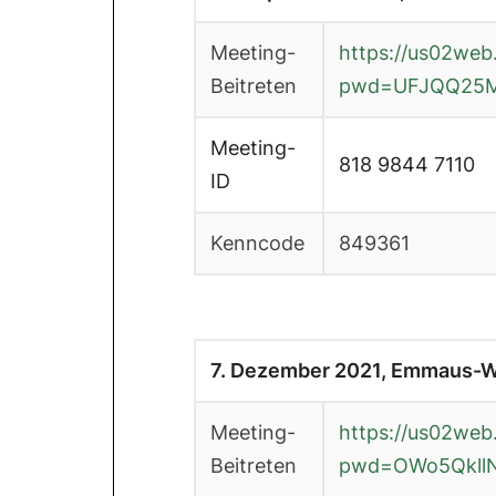
Meeting-
https://us02web
Beitreten
pwd=UFJQQ25
Meeting-
818 9844 7110
ID
Kenncode
849361
7. Dezember 2021, Emmaus-W
Meeting-
https://us02we
Beitreten
pwd=OWo5QkllN