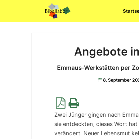
Skip
Startse
to
content
Angebote i
Emmaus-Werkstätten per Zo
8. September 20
Zwei Jünger gingen nach Emmau
sie entdeckten, dieses Wort hat 
verändert. Neuer Lebensmut keh