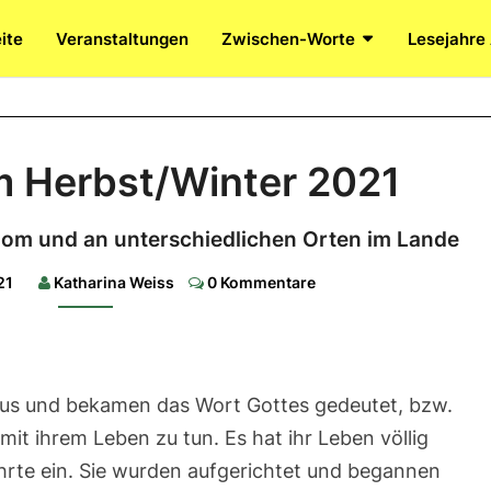
ite
Veranstaltungen
Zwischen-Worte
Lesejahre
Angebote
m Herbst/Winter 2021
im
Herbst/Winter
om und an unterschiedlichen Orten im Lande
2021
Comments
21
Katharina Weiss
0 Kommentare
Emmaus-
Werkstätten
per
Zoom
und
an
unterschiedlichen
s und bekamen das Wort Gottes gedeutet, bzw.
Orten
im
mit ihrem Leben zu tun. Es hat ihr Leben völlig
Lande
rte ein. Sie wurden aufgerichtet und begannen