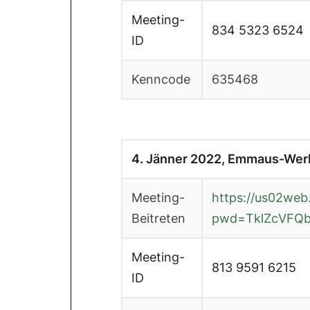
Meeting-
834 5323 6524
ID
Kenncode
635468
4. Jänner 2022, Emmaus-Werk
Meeting-
https://us02web
Beitreten
pwd=TklZcVFQ
Meeting-
813 9591 6215
ID