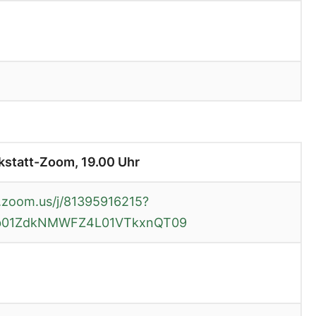
statt-Zoom, 19.00 Uhr
.zoom.us/j/81395916215?
b01ZdkNMWFZ4L01VTkxnQT09