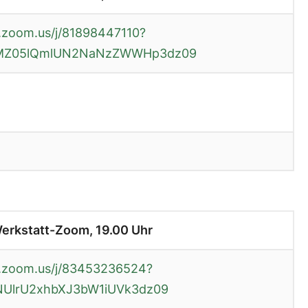
.zoom.us/j/81898447110?
MZ05lQmlUN2NaNzZWWHp3dz09
erkstatt-Zoom, 19.00 Uhr
b.zoom.us/j/83453236524?
UlrU2xhbXJ3bW1iUVk3dz09