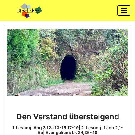
Skip
to
Togg
content
navi
Den
Den Verstand übersteigend
Verstand
übersteigend
1. Lesung: Apg 3,12a.13-15.17-19| 2. Lesung: 1 Joh 2,1-
5a| Evangelium: Lk 24,35-48
1.