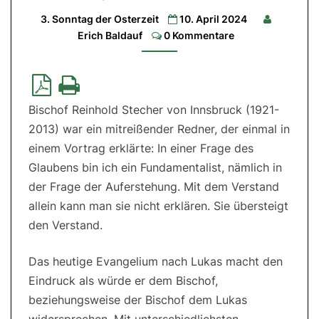
Lesung:
3. Sonntag der Osterzeit
10. April 2024
Apg
3,12a.13-
Comments
Erich Baldauf
0 Kommentare
15.17-
19|
2.
Lesung:
1
Joh
2,1-
Bischof Reinhold Stecher von Innsbruck (1921-
5a|
Evangelium:
2013) war ein mitreißender Redner, der einmal in
Lk
24,35-
einem Vortrag erklärte: In einer Frage des
48
Glaubens bin ich ein Fundamentalist, nämlich in
der Frage der Auferstehung. Mit dem Verstand
allein kann man sie nicht erklären. Sie übersteigt
den Verstand.
Das heutige Evangelium nach Lukas macht den
Eindruck als würde er dem Bischof,
beziehungsweise der Bischof dem Lukas