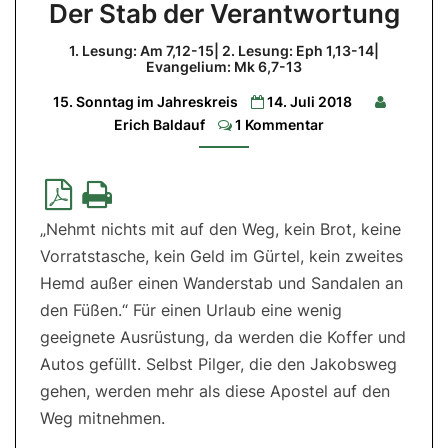
Der Stab der Verantwortung
Stab
der
1. Lesung: Am 7,12-15| 2. Lesung: Eph 1,13-14|
Evangelium: Mk 6,7-13
Verantwortung
15. Sonntag im Jahreskreis
14. Juli 2018
1.
Lesung:
Comments
Erich Baldauf
1 Kommentar
Am
7,12-
15|
2.
Lesung:
Eph
1,13-
„Nehmt nichts mit auf den Weg, kein Brot, keine
14|
Evangelium:
Vorratstasche, kein Geld im Gürtel, kein zweites
Mk
6,7-
Hemd außer einen Wanderstab und Sandalen an
13
den Füßen.“ Für einen Urlaub eine wenig
geeignete Ausrüstung, da werden die Koffer und
Autos gefüllt. Selbst Pilger, die den Jakobsweg
gehen, werden mehr als diese Apostel auf den
Weg mitnehmen.