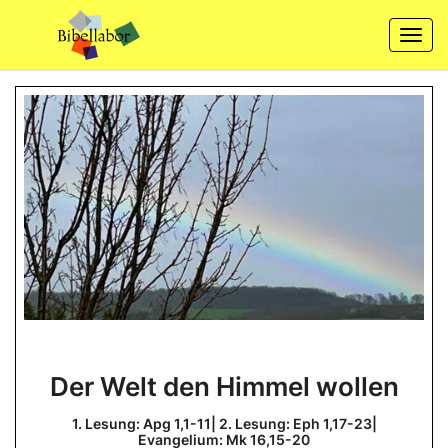
Skip
to
Togg
content
navi
Der
Der Welt den Himmel wollen
Welt
den
1. Lesung: Apg 1,1-11| 2. Lesung: Eph 1,17-23|
Evangelium: Mk 16,15-20
Himmel