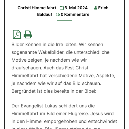
wollen
Christi Himmelfahrt
6. Mai 2024
Erich
Comments
Baldauf
0 Kommentare
1.
Lesung:
Apg
1,1-
11|
2.
Lesung:
Bilder können in die Irre leiten. Wir kennen
Eph
1,17-
sogenannte Wakelbilder, die unterschiedliche
23|
Evangelium:
Motive zeigen, je nachdem wie wir
Mk
16,15-
draufschauen. Auch das Fest Christi
20
Himmelfahrt hat verschiedene Motive, Aspekte,
je nachdem wie wir auf das Bild schauen.
Bergründet ist dies bereits in der Bibel:
Der Evangelist Lukas schildert uns die
Himmelfahrt im Bild einer Flugreise. Jesus wird
in den Himmel emporgehoben und entschwindet