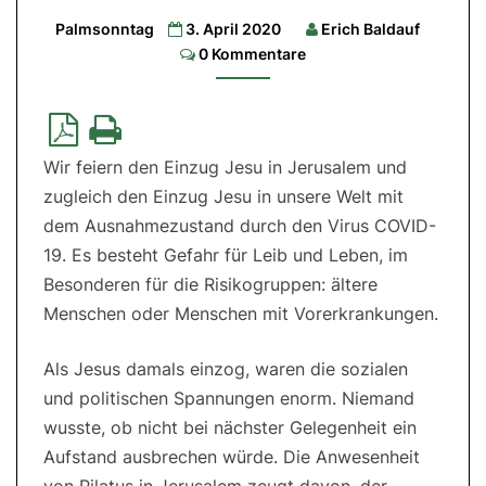
Lesung:
Palmsonntag
3. April 2020
Erich Baldauf
Jes
50,4-
Comments
0 Kommentare
7|
2.
Lesung:
Phil
2,6-
11|
Evangelium:
Wir feiern den Einzug Jesu in Jerusalem und
Mt
21,1-
zugleich den Einzug Jesu in unsere Welt mit
11
dem Ausnahmezustand durch den Virus COVID-
19. Es besteht Gefahr für Leib und Leben, im
Besonderen für die Risikogruppen: ältere
Menschen oder Menschen mit Vorerkrankungen.
Als Jesus damals einzog, waren die sozialen
und politischen Spannungen enorm. Niemand
wusste, ob nicht bei nächster Gelegenheit ein
Aufstand ausbrechen würde. Die Anwesenheit