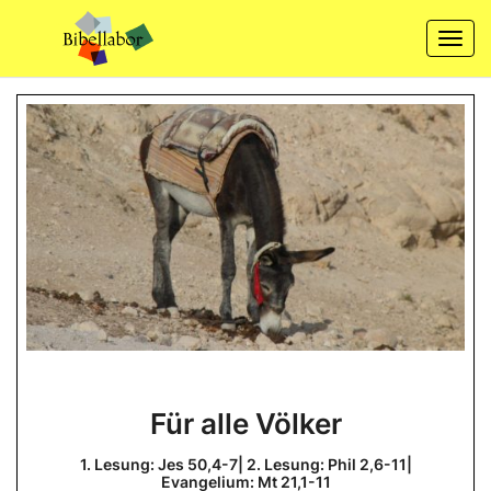
Skip
to
Togg
content
navi
Für
Für alle Völker
alle
Völker
1. Lesung: Jes 50,4-7| 2. Lesung: Phil 2,6-11|
Evangelium: Mt 21,1-11
1.