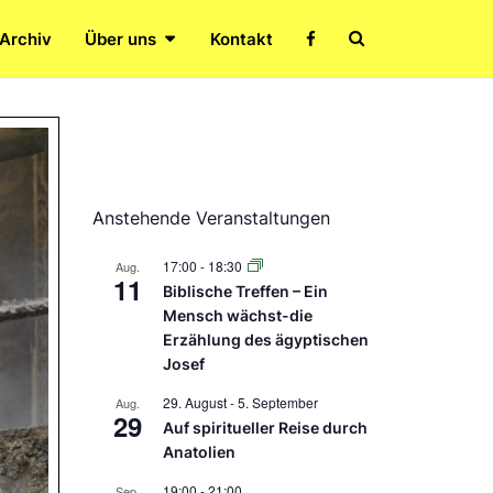
Search
 Archiv
Über uns
Kontakt
Icon
Anstehende Veranstaltungen
17:00
-
18:30
Aug.
11
Biblische Treffen – Ein
Mensch wächst-die
Erzählung des ägyptischen
Josef
29. August
-
5. September
Aug.
29
Auf spiritueller Reise durch
Anatolien
19:00
-
21:00
Sep.