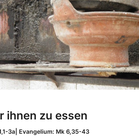
Gebt
r ihnen zu essen
ihr
ihnen
1,1-3a| Evangelium: Mk 6,35-43
zu