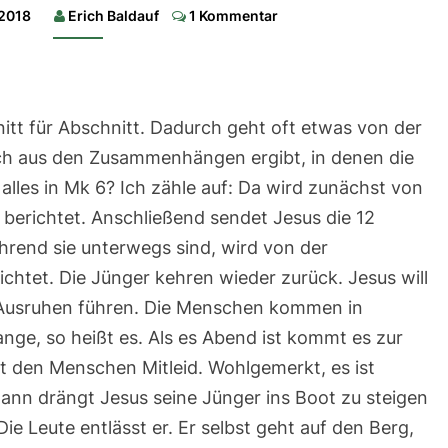
Comments
essen
 2018
Erich Baldauf
1 Kommentar
Lesung:
Jes
61,1-
3a|
Evangelium:
itt für Abschnitt. Dadurch geht oft etwas von der
Mk
6,35-
ch aus den Zusammenhängen ergibt, in denen die
43
alles in Mk 6? Ich zähle auf: Da wird zunächst von
berichtet. Anschließend sendet Jesus die 12
ährend sie unterwegs sind, wird von der
chtet. Die Jünger kehren wieder zurück. Jesus will
 Ausruhen führen. Die Menschen kommen in
ange, so heißt es. Als es Abend ist kommt es zur
t den Menschen Mitleid. Wohlgemerkt, es ist
ann drängt Jesus seine Jünger ins Boot zu steigen
ie Leute entlässt er. Er selbst geht auf den Berg,