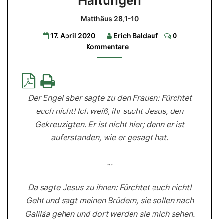
Haltungen
Gedanken
Matthäus 28,1-10
zu
Comments
17. April 2020
Erich Baldauf
0
österlichen
Kommentare
Haltungen
Matthäus
28,1-
10
Der Engel aber sagte zu den Frauen: Fürchtet
euch nicht! Ich weiß, ihr sucht Jesus, den
Gekreuzigten. Er ist nicht hier; denn er ist
auferstanden, wie er gesagt hat.
…
Da sagte Jesus zu ihnen: Fürchtet euch nicht!
Geht und sagt meinen Brüdern, sie sollen nach
Galiläa gehen und dort werden sie mich sehen.