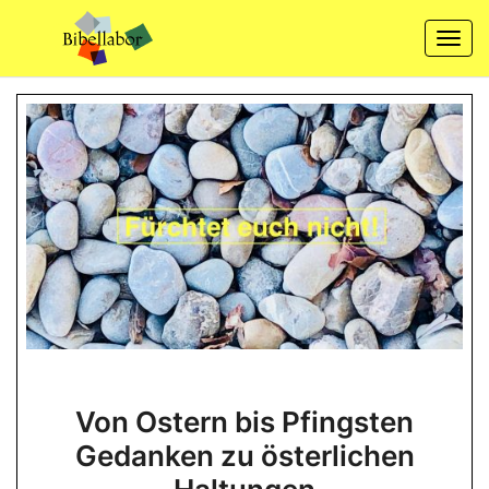
Skip
to
Togg
content
navi
Von
Von Ostern bis Pfingsten
Ostern
Gedanken zu österlichen
bis
Pfingsten