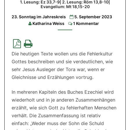
1. Lesung: Ez 33,7-9| 2. Lesung: Röm 13,8-10|
33,7-
Evangelium: Mt 18,15-20
9|
2.
23. Sonntag im Jahreskreis
5. September 2023
Lesung:
Röm
Comments
Katharina Weiss
1 Kommentar
13,8-
10|
Evangelium:
Mt
18,15-
20
Die heutigen Texte wollen uns die Fehlerkultur
Gottes beschreiben und sie verdeutlichen, wie
sehr Jesus Ausleger der Tora war, wenn er
Gleichnisse und Erzählungen vortrug.
In mehreren Kapiteln des Buches Ezechiel wird
wiederholt und in je anderen Zusammenhängen
erzählt, wie sich Gott zu fehlerhaften Menschen
verhält. Die Zusammenfassung ist relativ
einfach: „Weder muss der Sohn die Schuld