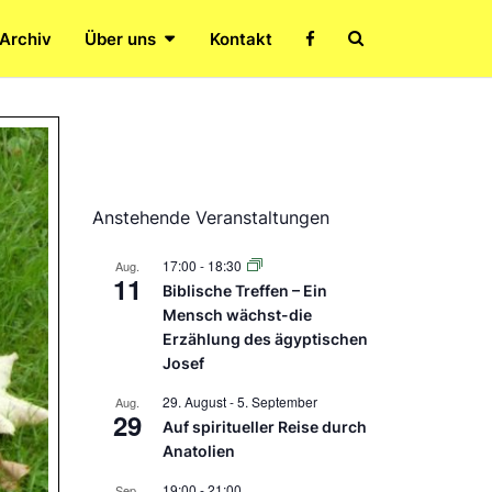
Search
 Archiv
Über uns
Kontakt
Icon
Anstehende Veranstaltungen
17:00
-
18:30
Aug.
11
Biblische Treffen – Ein
Mensch wächst-die
Erzählung des ägyptischen
Josef
29. August
-
5. September
Aug.
29
Auf spiritueller Reise durch
Anatolien
19:00
-
21:00
Sep.