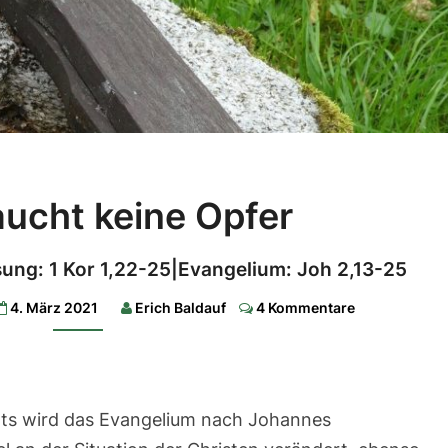
Gott
aucht keine Opfer
braucht
keine
esung: 1 Kor 1,22-25|Evangelium: Joh 2,13-25
Opfer
Comments
4. März 2021
Erich Baldauf
4 Kommentare
1.
Lesung:
Ex
20,1-
17|2.
Lesung:
1
ts wird das Evangelium nach Johannes
Kor
1,22-