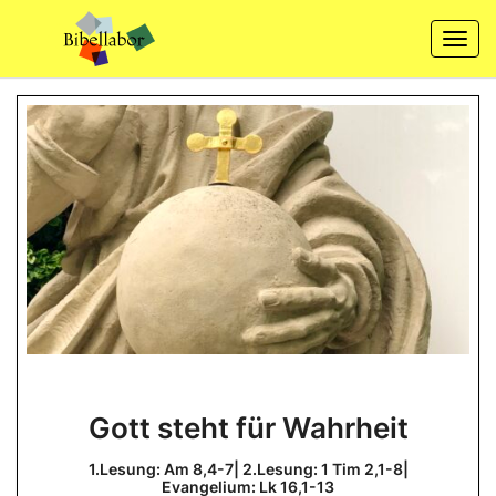
Skip
to
Togg
content
navi
Gott
Gott steht für Wahrheit
steht
für
1.Lesung: Am 8,4-7| 2.Lesung: 1 Tim 2,1-8|
Evangelium: Lk 16,1-13
Wahrheit