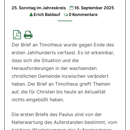
25. Sonntag im Jahreskreis
16. September 2025
1.Lesung:
Am
Comments
Erich Baldauf
0 Kommentare
8,4-
7|
2.Lesung:
1
Tim
2,1-
8|
Der Brief an Timotheus wurde gegen Ende des
Evangelium:
Lk
ersten Jahrhunderts verfasst. Es ist erkennbar,
16,1-
13
dass sich die Situation und die
Herausforderungen in der wachsenden
christlichen Gemeinde inzwischen verändert
haben. Der Brief an Timotheus greift Themen
auf, die für Christen bis heute an Aktualität
nichts eingebüßt haben.
Die ersten Briefe des Paulus sind von der
Naherwartung des Auferstanden bestimmt, vom