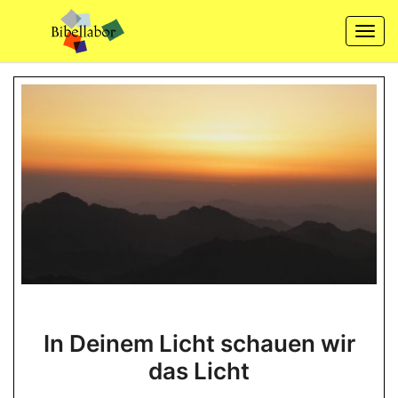
Skip
to
Togg
content
navi
In
In Deinem Licht schauen wir
Deinem
das Licht
Licht
schauen