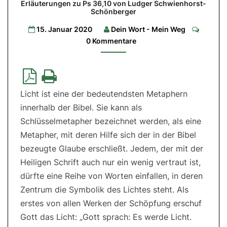
Erläuterungen zu Ps 36,10 von Ludger Schwienhorst-
wir
Schönberger
das
Commen
15. Januar 2020
Dein Wort - Mein Weg
Licht
0 Kommentare
Erläuterungen
zu
Ps
36,10
von
Ludger
Licht ist eine der bedeutendsten Metaphern
Schwienhorst-
Schönberger
innerhalb der Bibel. Sie kann als
Schlüsselmetapher bezeichnet werden, als eine
Metapher, mit deren Hilfe sich der in der Bibel
bezeugte Glaube erschließt. Jedem, der mit der
Heiligen Schrift auch nur ein wenig vertraut ist,
dürfte eine Reihe von Worten einfallen, in deren
Zentrum die Symbolik des Lichtes steht. Als
erstes von allen Werken der Schöpfung erschuf
Gott das Licht: „Gott sprach: Es werde Licht.