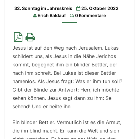
Lesung:
32. Sonntag im Jahreskreis
25. Oktober 2022
Weish
11,222-
Comments
Erich Baldauf
0 Kommentare
12,2|
2.
Lesung:
2
Thess
1-
11-
Jesus ist auf den Weg nach Jerusalem. Lukas
2,2|
Evangelium:
schildert uns, als Jesus in die Nähe Jerichos
Lk
19,1-
kommt, begegnet ihm ein blinder Bettler, der
10
nach ihm schreit. Bei Lukas ist dieser Bettler
namenlos. Als Jesus fragt: Was er ihm tun soll?
Gibt der Blinde zur Antwort: Herr, ich möchte
sehen können. Jesus sagt dann zu ihm: Sei
sehend! Und er heilte ihn.
Ein blinder Bettler. Vermutlich ist es die Armut,
die ihn blind macht. Er kann die Welt und sich