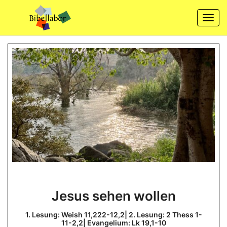
Skip
to
Togg
content
navi
Jesus
Jesus sehen wollen
sehen
wollen
1. Lesung: Weish 11,222-12,2| 2. Lesung: 2 Thess 1-
11-2,2| Evangelium: Lk 19,1-10
1.