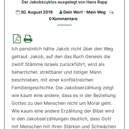
Der Jakobszyklus ausgelegt von Hans Rapp
und
Comme
30. August 2019
Dein Wort - Mein Weg
Exil
0 Kommentare
Der
Jakobszyklus
ausgelegt
von
Hans
Rapp
Ich persönlich hätte Jakob nicht über den Weg
getraut. Jakob, auf den das Buch Genesis die
zwölf Stämme Israels zurückführt, wird als
beharrlicher, streitbarer und listiger Mann
beschrieben, mit einer konfliktreichen
Familiengeschichte. Die Jakobserzählung zeigt
wie kaum eine andere, dass es in der Beziehung
Gottes zu den Menschen nicht um Moral geht.
Wie kaum eine andere Erzählung der Bibel wird
in den Jakobserzählungen deutlich, dass Gott
mit Menschen mit ihren Stärken und Schwächen