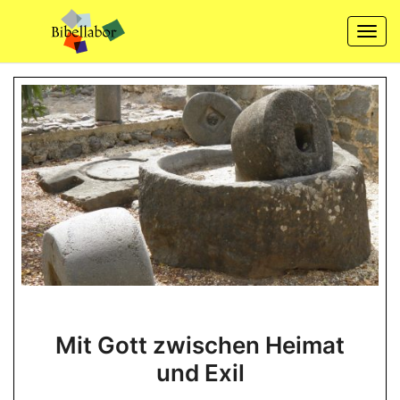
Skip
to
Togg
content
navi
Mit
Mit Gott zwischen Heimat
Gott
und Exil
zwischen
Heimat