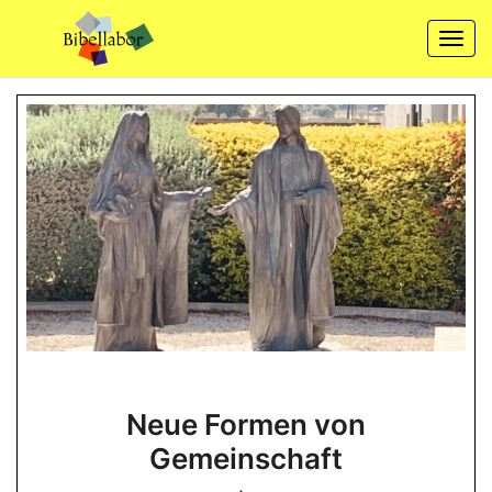
Skip
to
Togg
content
navi
Neue
Neue Formen von
Formen
Gemeinschaft
von
Gemeinschaft