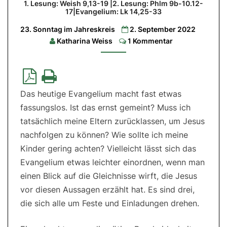
1. Lesung: Weish 9,13-19 |2. Lesung: Phlm 9b-10.12-
17|Evangelium: Lk 14,25-33
1.
Lesung:
Weish
23. Sonntag im Jahreskreis
2. September 2022
9,13-
Comments
Katharina Weiss
1 Kommentar
19
|2.
Lesung:
Phlm
9b-
10.12-
17|Evangelium:
Lk
Das heutige Evangelium macht fast etwas
14,25-
fassungslos. Ist das ernst gemeint? Muss ich
33
tatsächlich meine Eltern zurücklassen, um Jesus
nachfolgen zu können? Wie sollte ich meine
Kinder gering achten? Vielleicht lässt sich das
Evangelium etwas leichter einordnen, wenn man
einen Blick auf die Gleichnisse wirft, die Jesus
vor diesen Aussagen erzählt hat. Es sind drei,
die sich alle um Feste und Einladungen drehen.