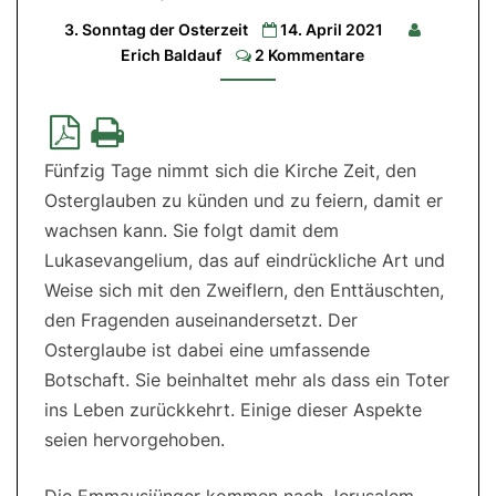
3,12a.13-
3. Sonntag der Osterzeit
14. April 2021
15.17-
Comments
19|2.
Erich Baldauf
2 Kommentare
Lesung:
1
Joh
2,1-
5a|Evangelium:
Lk
24,35-
Fünfzig Tage nimmt sich die Kirche Zeit, den
48
Osterglauben zu künden und zu feiern, damit er
wachsen kann. Sie folgt damit dem
Lukasevangelium, das auf eindrückliche Art und
Weise sich mit den Zweiflern, den Enttäuschten,
den Fragenden auseinandersetzt. Der
Osterglaube ist dabei eine umfassende
Botschaft. Sie beinhaltet mehr als dass ein Toter
ins Leben zurückkehrt. Einige dieser Aspekte
seien hervorgehoben.