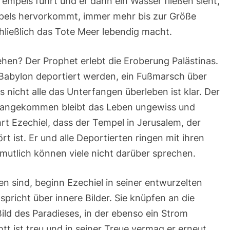
mpels führt und er dann ein Wasser fließen sieht,
Ev:
Joh
pels hervorkommt, immer mehr bis zur Größe
2,13-
hließlich das Tote Meer lebendig macht.
22
ehen? Der Prophet erlebt die Eroberung Palästinas.
h Babylon deportiert werden, ein Fußmarsch über
 nicht alle das Unterfangen überleben ist klar. Der
lon angekommen bleibt das Leben ungewiss und
hrt Ezechiel, dass der Tempel in Jerusalem, der
rt ist. Er und alle Deportierten ringen mit ihren
mutlich können viele nicht darüber sprechen.
n sind, beginn Ezechiel in seiner entwurzelten
 spricht über innere Bilder. Sie knüpfen an die
ld des Paradieses, in der ebenso ein Strom
ott ist treu und in seiner Treue vermag er erneut