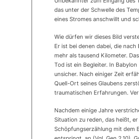
Unbekannter zum Eingang des Te
das unter der Schwelle des Tem
eines Stromes anschwillt und sc
Wie dürfen wir dieses Bild verst
Er ist bei denen dabei, die nac
mehr als tausend Kilometer. Dass
Tod ist ein Begleiter. In Baby
unsicher. Nach einiger Zeit erfä
Quell-Ort seines Glaubens zerstö
traumatischen Erfahrungen. Ver
Nachdem einige Jahre verstriche
Situation zu reden, das heißt, er
Schöpfungserzählung mit dem Bi
entspringt, an (Vgl. Gen 2,10). G