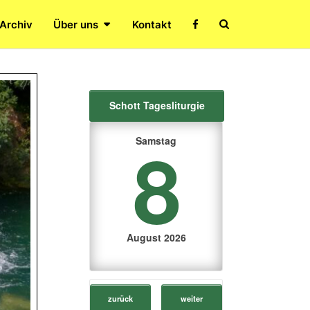
Search
 Archiv
Über uns
Kontakt
Icon
Schott Tagesliturgie
8
Samstag
August 2026
zurück
weiter