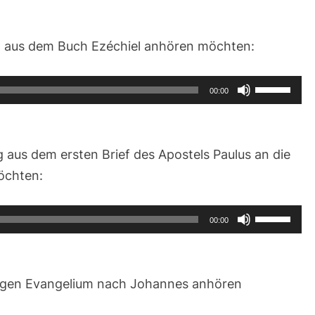
ng aus dem Buch
Ezéchiel
anhören möchten:
Pfeiltasten
00:00
Hoch/Runt
benutzen,
um
ng
aus dem ersten Brief des Apostels Paulus an die
die
öchten:
Lautstärke
zu
Pfeiltasten
00:00
regeln.
Hoch/Runt
benutzen,
um
ligen Evangelium nach Johannes anhören
die