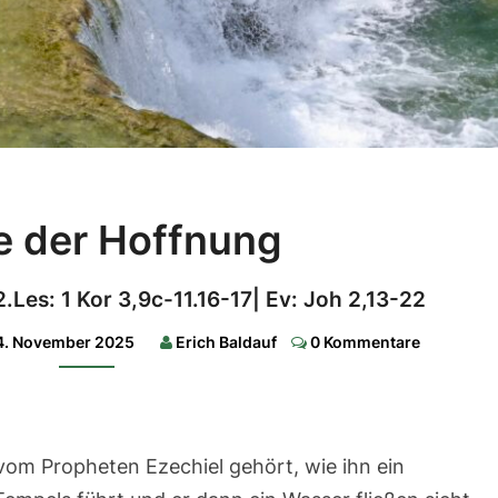
Quelle
e der Hoffnung
der
Hoffnung
 2.Les: 1 Kor 3,9c-11.16-17| Ev: Joh 2,13-22
1.Les.:
Ez
Comments
4. November 2025
Erich Baldauf
0 Kommentare
47,1-
2.8-
9.12|
2.Les:
1
Kor
3,9c-
vom Propheten Ezechiel gehört, wie ihn ein
11.16-
17|