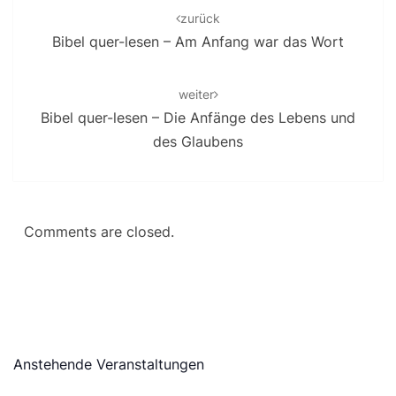
n
i
navigation
zurück
g
d
Bibel quer-lesen – Am Anfang war das Wort
a
A
t
n
i
weiter
s
o
Bibel quer-lesen – Die Anfänge des Lebens und
n
i
des Glaubens
c
h
t
e
Comments are closed.
n
,
N
a
v
i
Anstehende Veranstaltungen
g