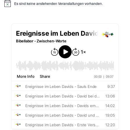
a
Es sind keine anstehenden Veranstaltungen vorhanden.
Hinweis
t
i
o
n