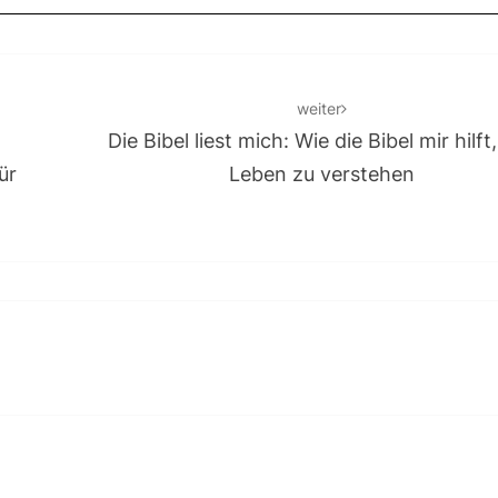
h
n
t
S
e
u
weiter
n
Die Bibel liest mich: Wie die Bibel mir hilft
c
-
ür
Leben zu verstehen
N
h
a
e
v
u
i
g
n
a
d
t
A
i
n
o
n
s