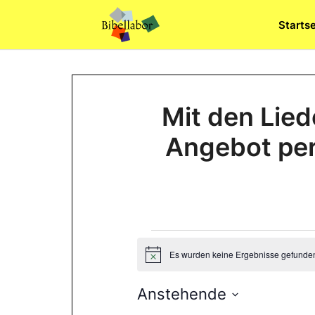
Skip
Startse
to
content
Mit den Lied
Angebot per
Veranstaltung
Es wurden keine Ergebnisse gefunde
H
i
n
Anstehende
w
e