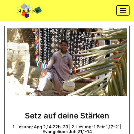
Skip
to
Togg
content
navi
Setz
Setz auf deine Stärken
auf
deine
1. Lesung: Apg 2,14.22b-33 | 2. Lesung: 1 Petr 1,17-21|
Evangelium: Joh 21,1-14
Stärken