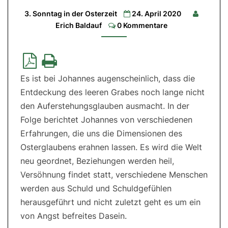
3. Sonntag in der Osterzeit
24. April 2020
1.
Lesung:
Comments
Erich Baldauf
0 Kommentare
Apg
2,14.22b-
33
|
2.
Lesung:
1
Es ist bei Johannes augenscheinlich, dass die
Petr
1,17-
Entdeckung des leeren Grabes noch lange nicht
21|
Evangelium:
den Auferstehungsglauben ausmacht. In der
Joh
21,1-
Folge berichtet Johannes von verschiedenen
14
Erfahrungen, die uns die Dimensionen des
Osterglaubens erahnen lassen. Es wird die Welt
neu geordnet, Beziehungen werden heil,
Versöhnung findet statt, verschiedene Menschen
werden aus Schuld und Schuldgefühlen
herausgeführt und nicht zuletzt geht es um ein
von Angst befreites Dasein.