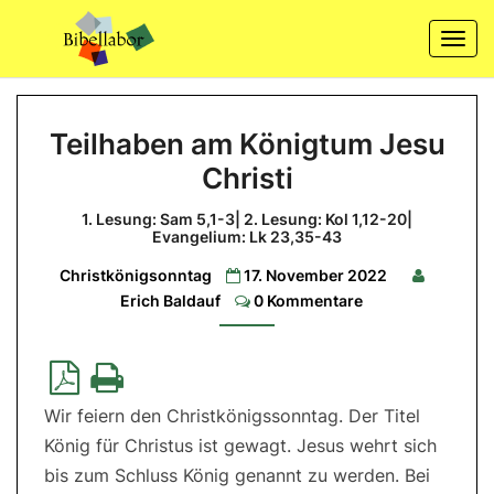
Skip
to
Togg
content
navi
Teilhaben
Teilhaben am Königtum Jesu
am
Christi
Königtum
Jesu
1. Lesung: Sam 5,1-3| 2. Lesung: Kol 1,12-20|
Christi
Evangelium: Lk 23,35-43
1.
Christkönigsonntag
17. November 2022
Lesung:
Comments
Erich Baldauf
0 Kommentare
Sam
5,1-
3|
2.
Lesung:
Kol
1,12-
20|
Wir feiern den Christkönigssonntag. Der Titel
Evangelium:
Lk
König für Christus ist gewagt. Jesus wehrt sich
23,35-
bis zum Schluss König genannt zu werden. Bei
43