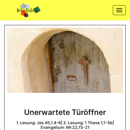
Skip
to
Togg
content
navi
Unerwartete
Unerwartete Türöffner
Türöffner
1.
1. Lesung: Jes 45,1.4-6| 2. Lesung: 1 These 1,1-5b|
Lesung:
Evangelium: Mt 22,15-21
Jes