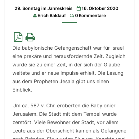
45,1.4-
29. Sonntag im Jahreskreis
16. Oktober 2020
6|
Comments
2.
Erich Baldauf
0 Kommentare
Lesung:
1
These
1,1-
5b|
Evangelium:
Mt
Die babylonische Gefangenschaft war für Israel
22,15-
21
eine prekäre und herausfordernde Zeit. Zugleich
wurde sie zu einer Zeit, in der sich der Glaube
weitete und er neue Impulse erhielt. Die Lesung
aus dem Propheten Jesaia gibt uns einen
Einblick.
Um ca. 587 v. Chr. eroberten die Babylonier
Jerusalem. Die Stadt mit dem Tempel wurde
zerstört. Viele Bewohner der Stadt, vor allem
Leute aus der Oberschicht kamen als Gefangene
nach Babylon. Sie wurden Sklaven, Knechte und