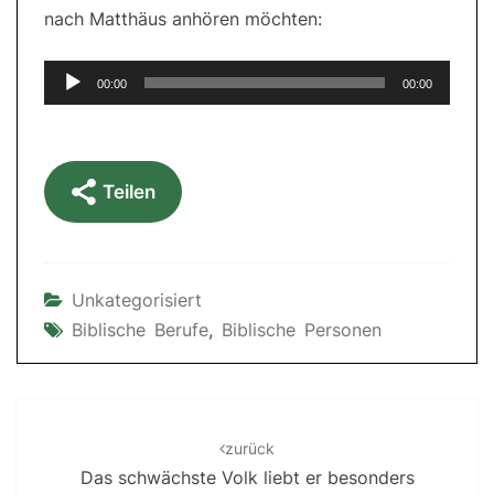
nach Matthäus anhören möchten:
Audio-
00:00
00:00
Player
Teilen
Unkategorisiert
Biblische Berufe
,
Biblische Personen
Post
navigation
zurück
Das schwächste Volk liebt er besonders