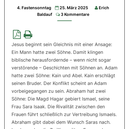
Jos
4. Fastensonntag
25. März 2025
Erich
5,9a.10-
12|
Comments
Baldauf
3 Kommentare
2.Lesung:
2
Kor
5,17-
21|
Evangelium:
Lk
Jesus beginnt sein Gleichnis mit einer Ansage:
15,1-
3.11-
Ein Mann hatte zwei Söhne. Damit klingen
32
biblische herausfordernde – wenn nicht sogar
verstörende – Geschichten mit Söhnen an. Adam
hatte zwei Söhne: Kain und Abel. Kain erschlägt
seinen Bruder. Der Konflikt scheint an Adam
vorbeigegangen zu sein. Abraham hat zwei
Söhne: Die Magd Hagar gebiert Ismael, seine
Frau Sara Isaak. Die Rivalität zwischen den
Frauen führt schließlich zur Vertreibung Ismaels.
Abraham gibt dabei dem Wunsch Saras nach.