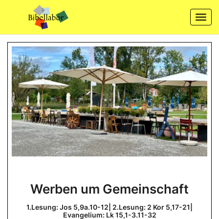
Skip
to
Togg
content
navi
Werben
Werben um Gemeinschaft
um
Gemeinschaft
1.Lesung: Jos 5,9a.10-12| 2.Lesung: 2 Kor 5,17-21|
Evangelium: Lk 15,1-3.11-32
1.Lesung: