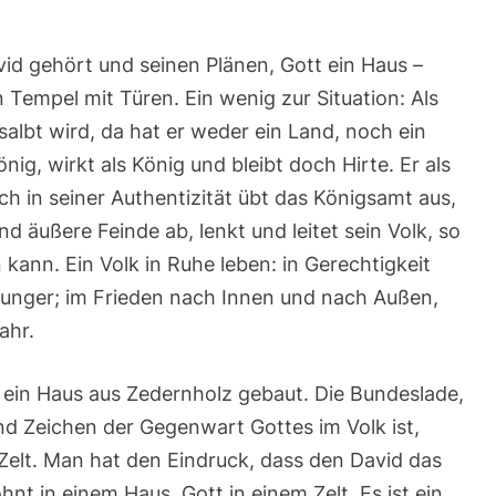
16
|
2.
Lesung:
id gehört und seinen Plänen, Gott ein Haus –
Röm
16,25-
 Tempel mit Türen. Ein wenig zur Situation: Als
27
|
lbt wird, da hat er weder ein Land, noch ein
Evangelium:
nig, wirkt als König und bleibt doch Hirte. Er als
Lk
1,26-
sch in seiner Authentizität übt das Königsamt aus,
38
d äußere Feinde ab, lenkt und leitet sein Volk, so
n kann. Ein Volk in Ruhe leben: in Gerechtigkeit
unger; im Frieden nach Innen und nach Außen,
ahr.
n ein Haus aus Zedernholz gebaut. Die Bundeslade,
und Zeichen der Gegenwart Gottes im Volk ist,
Zelt. Man hat den Eindruck, dass den David das
nt in einem Haus, Gott in einem Zelt. Es ist ein