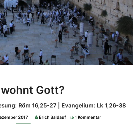
Wo
wohnt Gott?
wohnt
Gott?
 Lesung: Röm 16,25-27 | Evangelium: Lk 1,26-38
1.
Lesung:
Comments
Dezember 2017
Erich Baldauf
1 Kommentar
2
Sam
7,1-