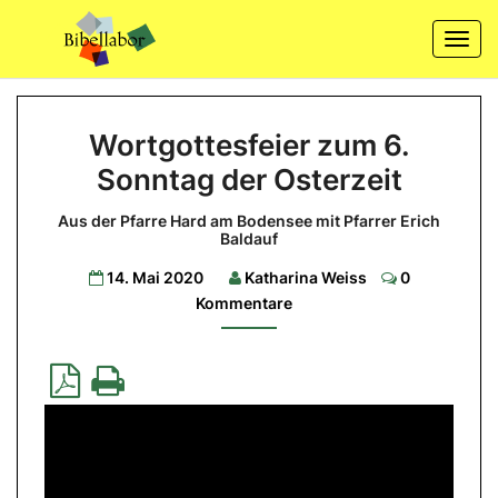
Skip
to
Togg
content
navi
Wortgottesfeier
Wortgottesfeier zum 6.
zum
Sonntag der Osterzeit
6.
Sonntag
Aus der Pfarre Hard am Bodensee mit Pfarrer Erich
der
Baldauf
Osterzeit
Comments
14. Mai 2020
Katharina Weiss
0
Kommentare
Aus
der
Pfarre
Hard
am
Bodensee
mit
Pfarrer
Erich
Baldauf