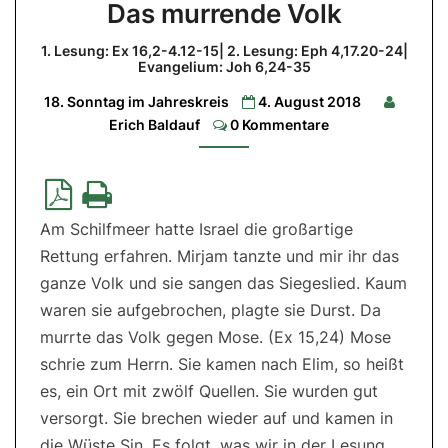
Das murrende Volk
murrende
Volk
1. Lesung: Ex 16,2-4.12-15| 2. Lesung: Eph 4,17.20-24|
Evangelium: Joh 6,24-35
1.
Lesung:
18. Sonntag im Jahreskreis
4. August 2018
Ex
16,2-
Comments
Erich Baldauf
0 Kommentare
4.12-
15|
2.
Lesung:
Eph
4,17.20-
24|
Am Schilfmeer hatte Israel die großartige
Evangelium:
Joh
Rettung erfahren. Mirjam tanzte und mir ihr das
6,24-
35
ganze Volk und sie sangen das Siegeslied. Kaum
waren sie aufgebrochen, plagte sie Durst. Da
murrte das Volk gegen Mose. (Ex 15,24) Mose
schrie zum Herrn. Sie kamen nach Elim, so heißt
es, ein Ort mit zwölf Quellen. Sie wurden gut
versorgt. Sie brechen wieder auf und kamen in
die Wüste Sin. Es folgt, was wir in der Lesung