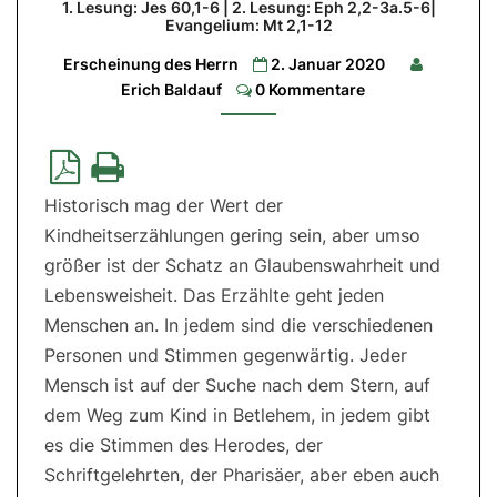
1. Lesung: Jes 60,1-6 | 2. Lesung: Eph 2,2-3a.5-6|
bleibt
Evangelium: Mt 2,1-12
für
Erscheinung des Herrn
2. Januar 2020
alle
Comments
Erich Baldauf
0 Kommentare
offen
1.
Lesung:
Jes
60,1-
Historisch mag der Wert der
6
|
Kindheitserzählungen gering sein, aber umso
2.
Lesung:
größer ist der Schatz an Glaubenswahrheit und
Eph
2,2-
Lebensweisheit. Das Erzählte geht jeden
3a.5-
6|
Menschen an. In jedem sind die verschiedenen
Evangelium:
Personen und Stimmen gegenwärtig. Jeder
Mt
2,1-
Mensch ist auf der Suche nach dem Stern, auf
12
dem Weg zum Kind in Betlehem, in jedem gibt
es die Stimmen des Herodes, der
Schriftgelehrten, der Pharisäer, aber eben auch