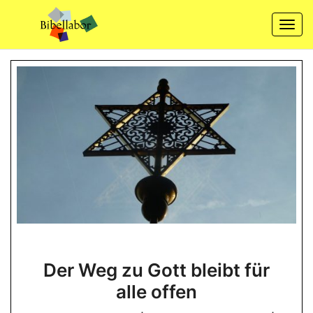
Skip
to
Togg
content
navi
Der
Der Weg zu Gott bleibt für
Weg
alle offen
zu
Gott