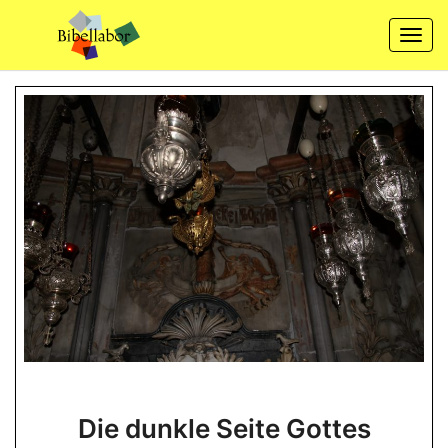
Skip
to
Togg
content
navi
Die
Die dunkle Seite Gottes
dunkle