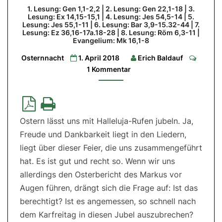
Seite
1. Lesung: Gen 1,1-2,2 | 2. Lesung: Gen 22,1-18 | 3.
Lesung: Ex 14,15-15,1 | 4. Lesung: Jes 54,5-14 | 5.
Gottes
Lesung: Jes 55,1-11 | 6. Lesung: Bar 3,9-15.32-44 | 7.
Lesung: Ez 36,16-17a.18-28 | 8. Lesung: Röm 6,3-11 |
1.
Evangelium: Mk 16,1-8
Lesung:
Gen
Comme
1,1-
Osternnacht
1. April 2018
Erich Baldauf
2,2
1 Kommentar
|
2.
Lesung:
Gen
22,1-
18
|
3.
Ostern lässt uns mit Halleluja-Rufen jubeln. Ja,
Lesung:
Ex
Freude und Dankbarkeit liegt in den Liedern,
14,15-
15,1
liegt über dieser Feier, die uns zusammengeführt
|
4.
hat. Es ist gut und recht so. Wenn wir uns
Lesung:
allerdings den Osterbericht des Markus vor
Jes
54,5-
Augen führen, drängt sich die Frage auf: Ist das
14
|
berechtigt? Ist es angemessen, so schnell nach
5.
Lesung:
dem Karfreitag in diesen Jubel auszubrechen?
Jes
55,1-