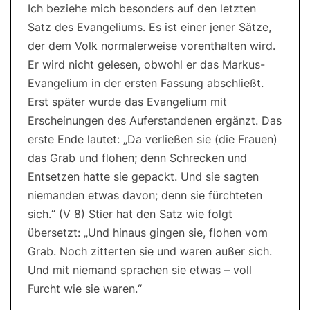
Ich beziehe mich besonders auf den letzten
11
|
Satz des Evangeliums. Es ist einer jener Sätze,
6.
Lesung:
der dem Volk normalerweise vorenthalten wird.
Bar
3,9-
Er wird nicht gelesen, obwohl er das Markus-
15.32-
44
Evangelium in der ersten Fassung abschließt.
|
7.
Erst später wurde das Evangelium mit
Lesung:
Ez
Erscheinungen des Auferstandenen ergänzt. Das
36,16-
17a.18-
erste Ende lautet: „Da verließen sie (die Frauen)
28
|
das Grab und flohen; denn Schrecken und
8.
Lesung:
Entsetzen hatte sie gepackt. Und sie sagten
Röm
niemanden etwas davon; denn sie fürchteten
6,3-
11
sich.“ (V 8) Stier hat den Satz wie folgt
|
Evangelium:
übersetzt: „Und hinaus gingen sie, flohen vom
Mk
16,1-
Grab. Noch zitterten sie und waren außer sich.
8
Und mit niemand sprachen sie etwas – voll
Furcht wie sie waren.“