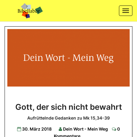
Skip
to
Togg
content
navi
Gott,
Gott, der sich nicht bewahrt
der
sich
Aufrüttelnde Gedanken zu Mk 15,34-39
nicht
Comment
30. März 2018
Dein Wort - Mein Weg
0
bewahrt
Kommentare