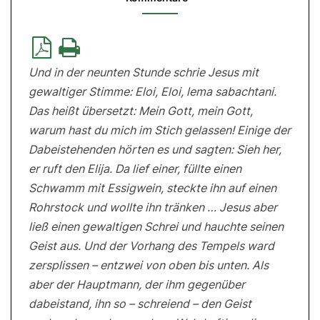
Aufrüttelnde
Gedanken
zu
Mk
15,34-
39
Und in der neunten Stunde schrie Jesus mit
gewaltiger Stimme: Eloi, Eloi, lema sabachtani.
Das heißt übersetzt: Mein Gott, mein Gott,
warum hast du mich im Stich gelassen! Einige der
Dabeistehenden hörten es und sagten: Sieh her,
er ruft den Elija. Da lief einer, füllte einen
Schwamm mit Essigwein, steckte ihn auf einen
Rohrstock und wollte ihn tränken … Jesus aber
ließ einen gewaltigen Schrei und hauchte seinen
Geist aus. Und der Vorhang des Tempels ward
zersplissen – entzwei von oben bis unten. Als
aber der Hauptmann, der ihm gegenüber
dabeistand, ihn so – schreiend – den Geist