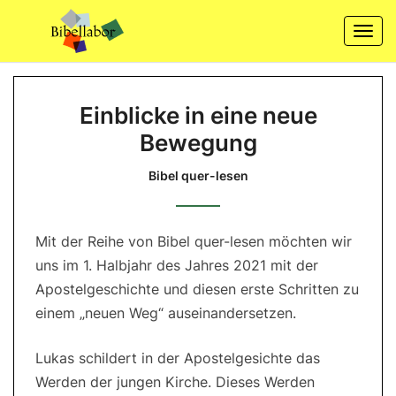
Skip
to
Togg
content
navi
Einblicke
Einblicke in eine neue
in
Bewegung
eine
neue
Bibel quer-lesen
Bewegung
Bibel
quer-
Mit der Reihe von Bibel quer-lesen möchten wir
lesen
uns im 1. Halbjahr des Jahres 2021 mit der
Apostelgeschichte und diesen erste Schritten zu
einem „neuen Weg“ auseinandersetzen.
Lukas schildert in der Apostelgesichte das
Werden der jungen Kirche. Dieses Werden