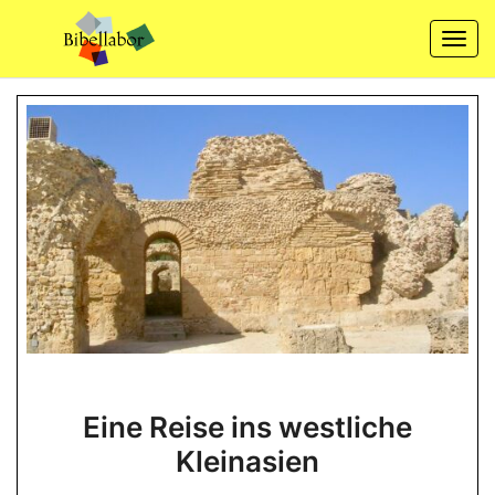
Skip
to
Togg
content
navi
Eine
Eine Reise ins westliche
Reise
Kleinasien
ins
westliche