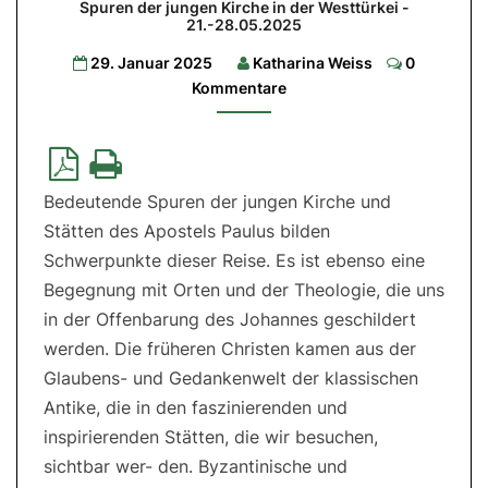
Spuren der jungen Kirche in der Westtürkei -
Kleinasien
21.-28.05.2025
Comments
Spuren
29. Januar 2025
Katharina Weiss
0
der
Kommentare
jungen
Kirche
in
der
Westtürkei
-
21.-28.05.2025
Bedeutende Spuren der jungen Kirche und
Stätten des Apostels Paulus bilden
Schwerpunkte dieser Reise. Es ist ebenso eine
Begegnung mit Orten und der Theologie, die uns
in der Offenbarung des Johannes geschildert
werden. Die früheren Christen kamen aus der
Glaubens- und Gedankenwelt der klassischen
Antike, die in den faszinierenden und
inspirierenden Stätten, die wir besuchen,
sichtbar wer- den. Byzantinische und