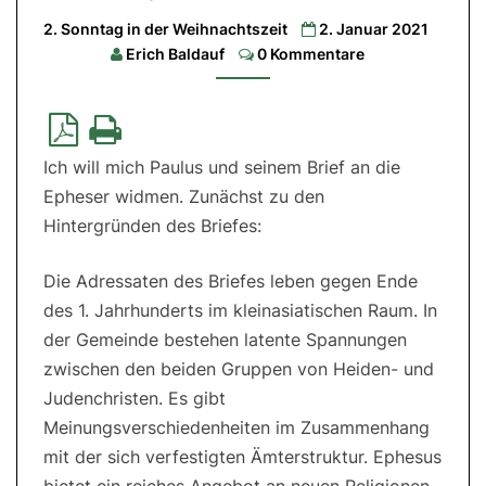
24,1-
2. Sonntag in der Weihnachtszeit
2. Januar 2021
2.8-
Comments
12|2.
Erich Baldauf
0 Kommentare
Lesung:
Eph
1,3-
6.15-
18|Evangelium:
Joh
1,1-
Ich will mich Paulus und seinem Brief an die
5.9-
14
Epheser widmen. Zunächst zu den
Hintergründen des Briefes:
Die Adressaten des Briefes leben gegen Ende
des 1. Jahrhunderts im kleinasiatischen Raum. In
der Gemeinde bestehen latente Spannungen
zwischen den beiden Gruppen von Heiden- und
Judenchristen. Es gibt
Meinungsverschiedenheiten im Zusammenhang
mit der sich verfestigten Ämterstruktur. Ephesus