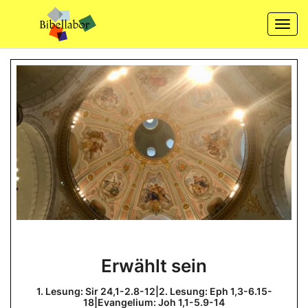
Skip
to
Togg
content
navi
Erwählt
Erwählt sein
sein
1.
1. Lesung: Sir 24,1-2.8-12|2. Lesung: Eph 1,3-6.15-
Lesung:
18|Evangelium: Joh 1,1-5.9-14
Sir