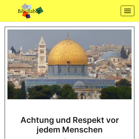
Skip
to
Togg
content
navi
Achtung
Achtung und Respekt vor
und
jedem Menschen
Respekt
vor